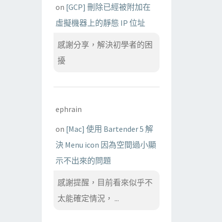
on
[GCP] 刪除已經被附加在
虛擬機器上的靜態 IP 位址
感謝分享，解決初學者的困
擾
ephrain
on
[Mac] 使用 Bartender 5 解
決 Menu icon 因為空間過小顯
示不出來的問題
感謝提醒，目前看來似乎不
太能確定情況， ...