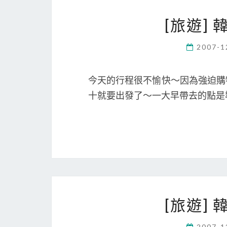
[旅遊]
2007-1
今天的行程很不愉快～因為強迫購
十就要出發了～一大早帶去的點是導
[旅遊]
2007-1