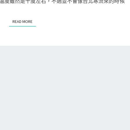
溫度雖然是十度左右，不過並不會像台北寒流來的時候
S
濟
州
READ MORE
READ MORE
島
行
．
第
1
天