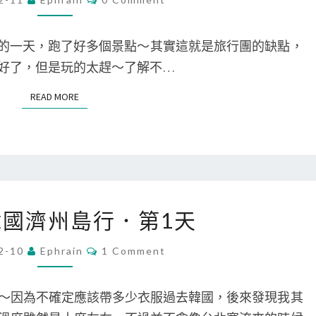
O
]
M
M
韓
E
的一天，跑了好多個景點～其實這就是旅行團的缺點，
N
國
T
好了，但是玩的太趕～了解不…
S
濟
READ MORE
READ MORE
州
島
行
．
第
[
2
 韓國濟州島行．第1天
旅
天
遊
C
2-10
Ephrain
1 Comment
O
]
M
M
韓
E
～因為不確定應該帶多少衣服過去韓國，後來發現我其
N
國
T