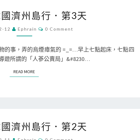
[
4
 韓國濟州島行．第3天
旅
天
遊
C
2-12
Ephrain
0 Comment
O
]
M
M
韓
E
物的事，弄的烏煙瘴氣的 =_=…早上七點起床，七點四
N
國
T
遊所謂的「人蔘公賣局」&#8230…
S
濟
READ MORE
READ MORE
州
島
行
．
第
[
3
 韓國濟州島行．第2天
旅
天
遊
C
2-11
Ephrain
0 Comment