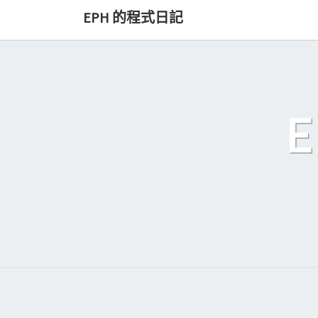
Skip
EPH 的程式日記
to
content