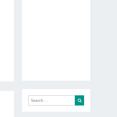
Search
Search
for: