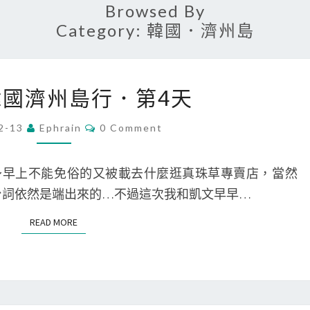
Browsed By
Category:
韓國．濟州島
[
 韓國濟州島行．第4天
旅
遊
C
2-13
Ephrain
0 Comment
O
]
M
M
韓
E
～早上不能免俗的又被載去什麼逛真珠草專賣店，當然
N
國
T
的台詞依然是端出來的…不過這次我和凱文早早…
S
濟
READ MORE
READ MORE
州
島
行
．
第