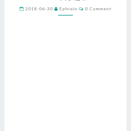
c
/
C
2018-06-30
Ephrain
0 Comment
O
L
M
M
i
E
N
n
T
u
S
x
]
使
用
c
u
r
l
+
s
s