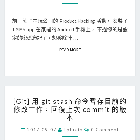
O
r
M
S
M
o
M
E
i
N
前一陣子在玩公司的 Product Hacking 活動， 安裝了
B
T
d
TMMS app 在家裡的 Android 手機上， 不過慘的是設
S
共
]
定的密碼忘記了，想移除掉 …
享
用
檔
READ MORE
READ MORE
a
案
d
b
指
令
[
將
[Git] 用 git stash 命令暫存目前的
G
手
修改工作，回復上次 commit 的版
i
機
本
t
進
]
C
2017-09-07
Ephrain
0 Comment
入
O
用
r
M