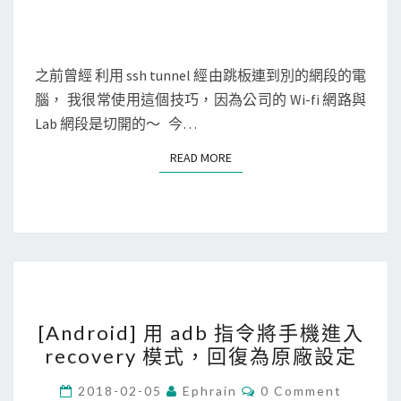
h
t
u
之前曾經 利用 ssh tunnel 經由跳板連到別的網段的電
n
腦， 我很常使用這個技巧，因為公司的 Wi-fi 網路與
n
Lab 網段是切開的～ 今…
e
l
READ MORE
READ MORE
，
下
載
不
同
網
[
段
[Android] 用 adb 指令將手機進入
A
電
recovery 模式，回復為原廠設定
n
腦
d
C
2018-02-05
Ephrain
0 Comment
的