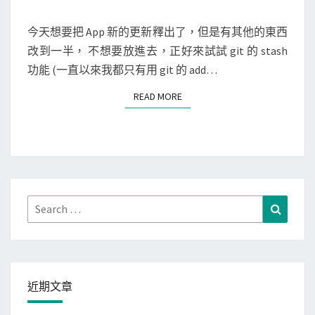
M
g
e
E
N
今天想要把 App 新的更新釋出了，但是有其他的東西
i
c
T
改到一半， 不想要放進去，正好來試試 git 的 stash
t
S
o
功能 (一直以來我都只有用 git 的 add…
s
v
t
e
READ MORE
READ MORE
a
r
s
y
h
模
命
式
令
，
暫
Search
Search
回
存
for:
復
目
為
前
原
的
廠
近期文章
修
設