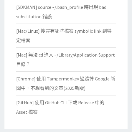
改
定
[SDKMAN] source ~/.bash_profile 時出現 bad
工
substitution 錯誤
作
，
[Mac/Linux] 搜尋有哪些檔案 symbolic link 到特
回
定檔案
復
上
[Mac] 無法 cd 進入 ~/Library/Application Support
次
目錄？
c
o
[Chrome] 使用 Tampermonkey 過濾掉 Google 新
m
聞中，不想看到的文章(2025新版)
m
i
[GitHub] 使用 GitHub CLI 下載 Release 中的
t
Asset 檔案
的
版
本