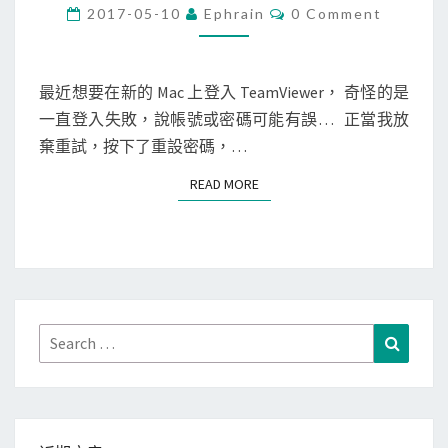
c
C
2017-05-10
Ephrain
0 Comment
O
]
M
M
無
E
法
N
最近想要在新的 Mac 上登入 TeamViewer， 奇怪的是
T
在
一直登入失敗，說帳號或密碼可能有誤… 正當我放
S
新
棄重試，按下了重設密碼，…
電
READ MORE
READ MORE
腦
上
登
入
T
e
Search
Search
a
for:
m
V
i