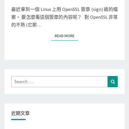
檢
最近拿到一個 Linux 上用 OpenSSL 簽章 (sign) 過的檔
查
案， 要怎麼看這個簽章的內容呢？ 對 OpenSSL 非常
簽
的不熟 (它那…
章
內
READ MORE
READ MORE
容
與
有
效
日
Search
Search
期
for:
近期文章