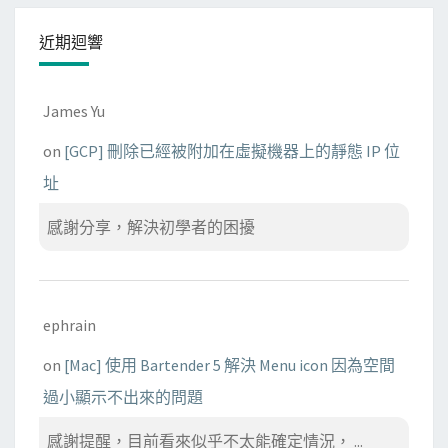
近期迴響
James Yu
on
[GCP] 刪除已經被附加在虛擬機器上的靜態 IP 位
址
感謝分享，解決初學者的困擾
ephrain
on
[Mac] 使用 Bartender 5 解決 Menu icon 因為空間
過小顯示不出來的問題
感謝提醒，目前看來似乎不太能確定情況， ...