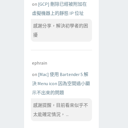
on
[GCP] 刪除已經被附加在
虛擬機器上的靜態 IP 位址
感謝分享，解決初學者的困
擾
ephrain
on
[Mac] 使用 Bartender 5 解
決 Menu icon 因為空間過小顯
示不出來的問題
感謝提醒，目前看來似乎不
太能確定情況， ...