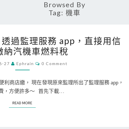
Browsed By
Tag:
機車
[
one] 透過監理服務 app，直接用信
A
繳納汽機車燃料稅
n
d
C
6-27
Ephrain
0 Comment
O
r
M
o
M
E
利商店繳， 現在發現原來監理所出了監理服務 app，
i
N
T
繳費，方便許多～ 首先下載…
d
S
/
READ MORE
READ MORE
i
P
h