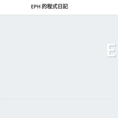
Skip
EPH 的程式日記
to
content