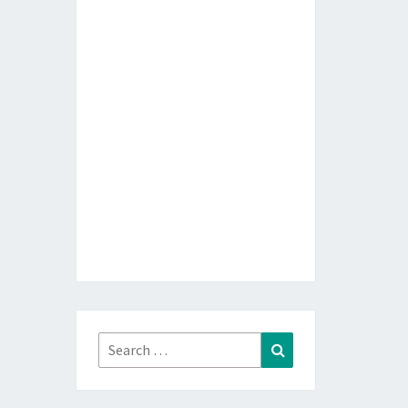
Search
Search
for: