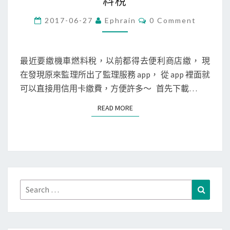
料稅
d
r
C
2017-06-27
Ephrain
0 Comment
O
o
M
M
i
E
N
最近要繳機車燃料稅，以前都得去便利商店繳， 現
d
T
在發現原來監理所出了監理服務 app， 從 app 裡面就
/
S
可以直接用信用卡繳費，方便許多～ 首先下載…
i
P
READ MORE
READ MORE
h
o
n
e
]
透
Search
Search
過
for:
監
理