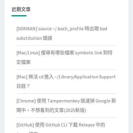
服
近期文章
務
a
[SDKMAN] source ~/.bash_profile 時出現 bad
p
substitution 錯誤
p
，
[Mac/Linux] 搜尋有哪些檔案 symbolic link 到特
直
定檔案
接
用
[Mac] 無法 cd 進入 ~/Library/Application Support
信
目錄？
用
卡
[Chrome] 使用 Tampermonkey 過濾掉 Google 新
繳
聞中，不想看到的文章(2025新版)
納
汽
[GitHub] 使用 GitHub CLI 下載 Release 中的
機