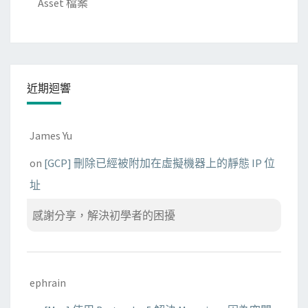
Asset 檔案
車
燃
料
稅
近期迴響
James Yu
on
[GCP] 刪除已經被附加在虛擬機器上的靜態 IP 位
址
感謝分享，解決初學者的困擾
ephrain