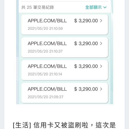
[
[生活] 信用卡又被盜刷啦，這次是
生