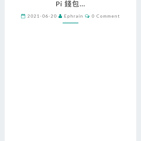
Pi 錢包…
活
]
C
2021-06-20
Ephrain
0 Comment
O
信
M
M
用
E
卡
N
T
又
S
被
盜
刷
啦
，
這
次
是
P
i