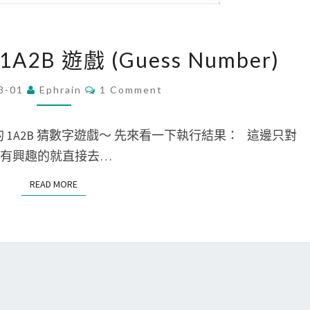
[
 1A2B 遊戲 (Guess Number)
S
c
C
3-01
Ephrain
1 Comment
O
r
M
M
a
E
版的 1A2B 猜數字遊戲～ 先來看一下執行結果： 這邊只對
N
t
T
他有興趣的就直接去…
S
c
READ MORE
READ MORE
h
]
猜
數
字
1