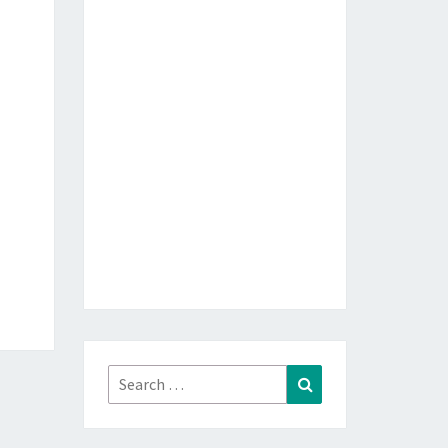
Search
Search
for: