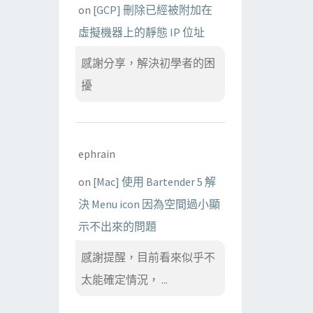
on
[GCP] 刪除已經被附加在
虛擬機器上的靜態 IP 位址
感謝分享，解決初學者的困
擾
ephrain
on
[Mac] 使用 Bartender 5 解
決 Menu icon 因為空間過小顯
示不出來的問題
感謝提醒，目前看來似乎不
太能確定情況， ...