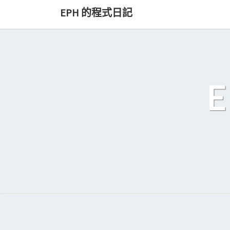
Skip
EPH 的程式日記
to
content