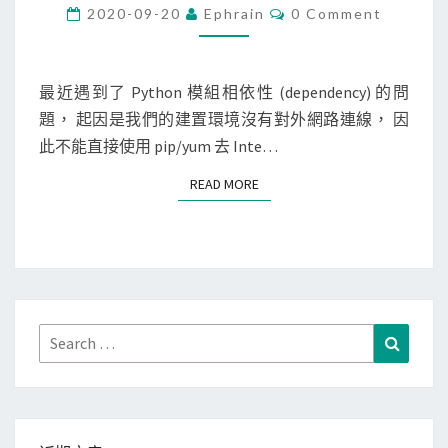
t
C
2020-09-20
Ephrain
0 Comment
O
h
M
M
o
E
n
N
最近遇到了 Python 模組相依性 (dependency) 的問
T
]
題， 起因是我們的建置環境沒有對外網路連線， 因
S
使
此不能直接使用 pip/yum 去 Inte…
用
READ MORE
READ MORE
j
o
h
n
n
y
Search
Search
d
for:
e
p
列