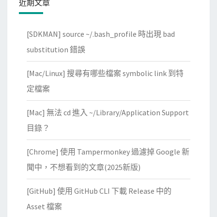
近期文章
出
某
[SDKMAN] source ~/.bash_profile 時出現 bad
套
件
substitution 錯誤
的
[Mac/Linux] 搜尋有哪些檔案 symbolic link 到特
所
有
定檔案
相
[Mac] 無法 cd 進入 ~/Library/Application Support
依
套
目錄？
件
[Chrome] 使用 Tampermonkey 過濾掉 Google 新
聞中，不想看到的文章(2025新版)
[GitHub] 使用 GitHub CLI 下載 Release 中的
Asset 檔案