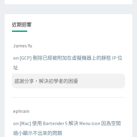
h
e
l
近期迴響
l
i
n
James Yu
t
on
[GCP] 刪除已經被附加在虛擬機器上的靜態 IP 位
e
址
g
r
感謝分享，解決初學者的困擾
a
t
i
o
ephrain
n
on
[Mac] 使用 Bartender 5 解決 Menu icon 因為空間
衝
過小顯示不出來的問題
突