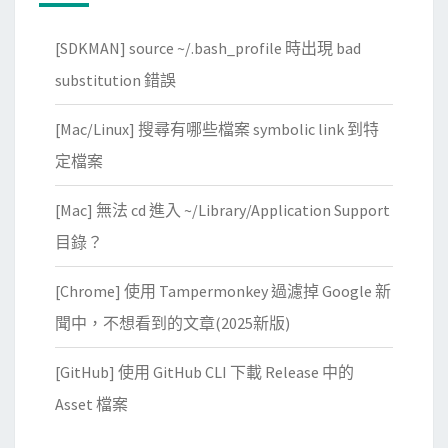
外
衝
掛
突
[SDKMAN] source ~/.bash_profile 時出現 bad
無
substitution 錯誤
法
正
[Mac/Linux] 搜尋有哪些檔案 symbolic link 到特
常
定檔案
運
作
[Mac] 無法 cd 進入 ~/Library/Application Support
，
目錄？
與
i
[Chrome] 使用 Tampermonkey 過濾掉 Google 新
T
聞中，不想看到的文章(2025新版)
e
r
[GitHub] 使用 GitHub CLI 下載 Release 中的
m
Asset 檔案
2
s