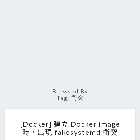
Browsed By
Tag:
衝突
[
[Docker] 建立 Docker image
D
時，出現 fakesystemd 衝突
o