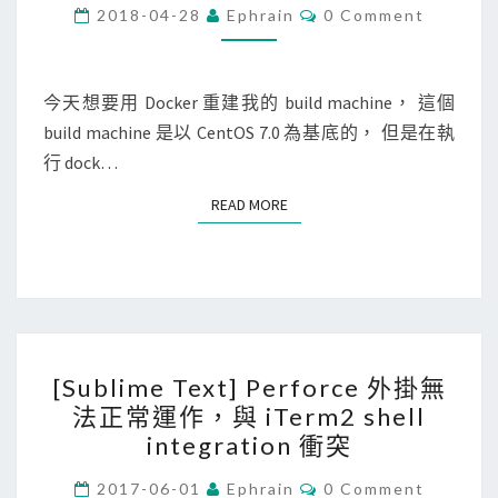
c
C
2018-04-28
Ephrain
0 Comment
O
k
M
M
e
E
r
N
今天想要用 Docker 重建我的 build machine， 這個
T
]
build machine 是以 CentOS 7.0 為基底的， 但是在執
S
建
行 dock…
立
READ MORE
READ MORE
D
o
c
k
e
[
r
[Sublime Text] Perforce 外掛無
S
i
法正常運作，與 iTerm2 shell
u
m
integration 衝突
b
a
l
C
2017-06-01
Ephrain
0 Comment
g