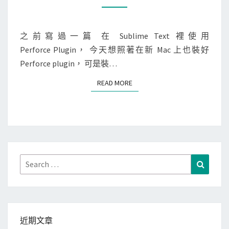
O
i
e
M
M
m
時
E
N
之前寫過一篇 在 Sublime Text 裡使用
e
，
T
Perforce Plugin， 今天想照著在新 Mac 上也裝好
T
S
出
Perforce plugin， 可是裝…
e
現
x
f
READ MORE
READ MORE
t
a
]
k
P
e
e
s
r
y
f
Search
Search
s
o
for:
t
r
e
c
m
e
d
近期文章