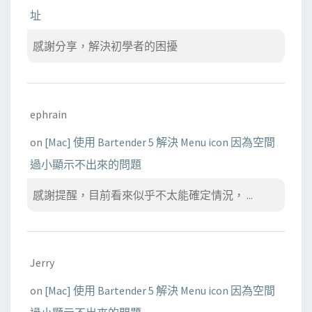
不
址
能
下
感謝分享，解決初學者的困擾
載
檔
案
？
ephrain
on
[Mac] 使用 Bartender 5 解決 Menu icon 因為空間
過小顯示不出來的問題
感謝提醒，目前看來似乎不太能確定情況， ...
Jerry
on
[Mac] 使用 Bartender 5 解決 Menu icon 因為空間