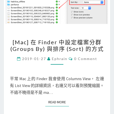
[
[Mac] 在 Finder 中設定檔案分群
M
(Groups By) 與排序 (Sort) 的方式
a
c
C
2019-01-27
Ephrain
0 Comment
O
]
M
M
在
E
F
N
平常 Mac 上的 Finder 我會使用 Columns View， 左邊
T
i
有 List View 的詳細資訊，右邊又可以看到預覽縮圖。
S
n
不過不曉得是不是 ma…
d
READ MORE
READ MORE
e
r