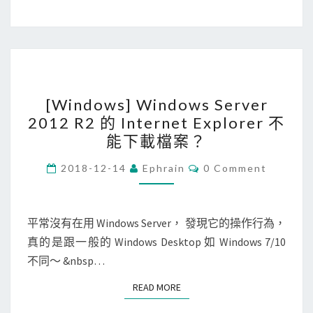
中
設
定
檔
[
案
[Windows] Windows Server
W
分
2012 R2 的 Internet Explorer 不
i
群
能下載檔案？
n
(
d
C
G
2018-12-14
Ephrain
0 Comment
O
o
r
M
M
w
o
E
N
平常沒有在用 Windows Server， 發現它的操作行為，
s
u
T
真的是跟一般的 Windows Desktop 如 Windows 7/10
]
p
S
不同～ &nbsp…
W
s
i
B
READ MORE
READ MORE
n
y