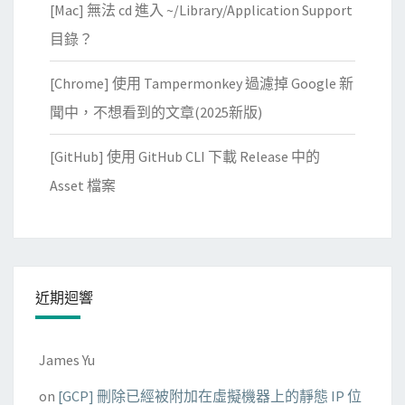
[Mac] 無法 cd 進入 ~/Library/Application Support
I
目錄？
n
t
[Chrome] 使用 Tampermonkey 過濾掉 Google 新
e
聞中，不想看到的文章(2025新版)
r
n
[GitHub] 使用 GitHub CLI 下載 Release 中的
e
Asset 檔案
t
E
x
p
l
近期迴響
o
r
e
James Yu
r
on
[GCP] 刪除已經被附加在虛擬機器上的靜態 IP 位