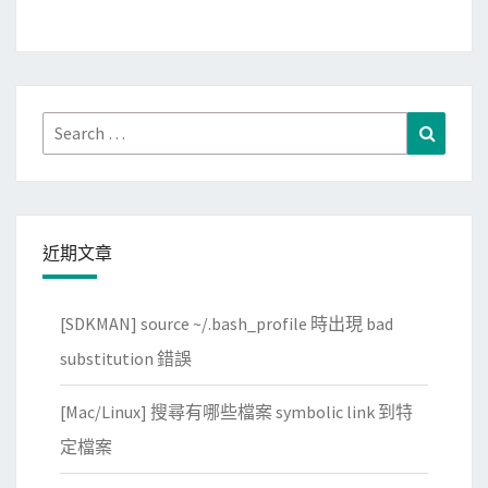
d
)
o
與
w
排
s
序
S
(
Search
Search
e
S
for:
r
o
v
r
e
t
近期文章
r
)
2
的
[SDKMAN] source ~/.bash_profile 時出現 bad
0
方
substitution 錯誤
1
式
2
[Mac/Linux] 搜尋有哪些檔案 symbolic link 到特
R
定檔案
2
的