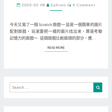
r
C
2020-03-08
Ephrain
0 Comment
O
a
M
M
t
E
c
N
今天又寫了一個 Scratch 遊戲～ 這是一個簡單的圖片
T
h
配對遊戲， 玩家要把一樣的圖片找出來，算是考驗
S
]
記憶力的遊戲～ 這個遊戲比較麻煩的部分，應…
圖
READ MORE
READ MORE
片
配
對
遊
戲
(
Search
Search
I
for:
m
a
g