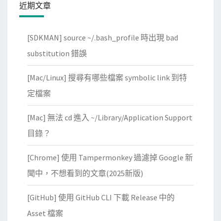
近期文章
e
M
[SDKMAN] source ~/.bash_profile 時出現 bad
a
t
substitution 錯誤
c
[Mac/Linux] 搜尋有哪些檔案 symbolic link 到特
h
i
定檔案
n
[Mac] 無法 cd 進入 ~/Library/Application Support
g
G
目錄？
a
[Chrome] 使用 Tampermonkey 過濾掉 Google 新
m
e
聞中，不想看到的文章(2025新版)
)
[GitHub] 使用 GitHub CLI 下載 Release 中的
Asset 檔案