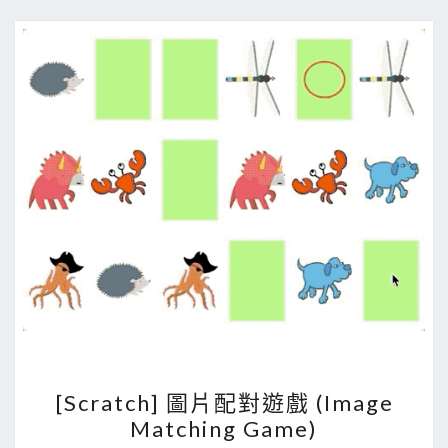
消
配
對
[
[Scratch] 圖片配對遊戲 (Image
S
Matching Game)
c