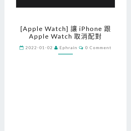
[
[Apple Watch] 讓 iPhone 跟
A
Apple Watch 取消配對
p
p
C
2022-01-02
Ephrain
0 Comment
O
l
M
M
e
E
W
N
T
a
S
t
c
h
]
讓
i