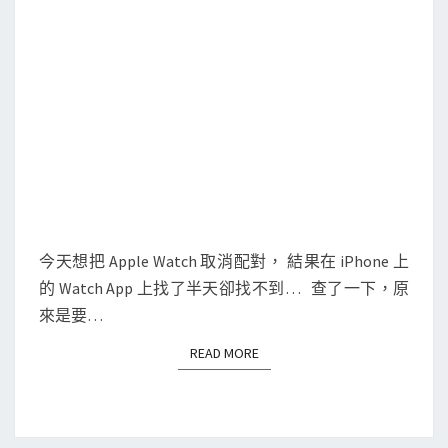
P
h
o
n
e
跟
A
p
p
l
今天想把 Apple Watch 取消配對， 結果在 iPhone 上
e
的 Watch App 上找了半天卻找不到… 查了一下，原
W
來是要…
a
READ MORE
READ MORE
t
c
h
取