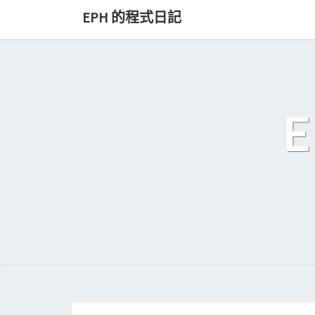
Skip
EPH 的程式日記
to
content