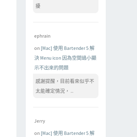
擾
ephrain
on
[Mac] 使用 Bartender 5 解
決 Menu icon 因為空間過小顯
示不出來的問題
感謝提醒，目前看來似乎不
太能確定情況， ...
Jerry
on
[Mac] 使用 Bartender 5 解