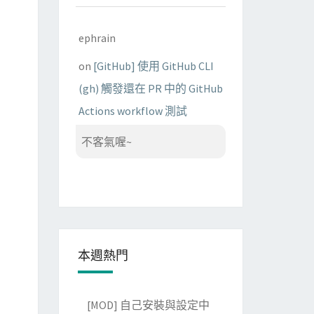
ephrain
on
[GitHub] 使用 GitHub CLI
(gh) 觸發還在 PR 中的 GitHub
Actions workflow 測試
不客氣喔~
本週熱門
[MOD] 自己安裝與設定中