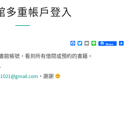
圖
館多重帳戶登入
書
館
多
重
F
T
E
L
分
Share
帳
a
w
m
i
享
c
i
a
n
書館帳號，看到所有借閱或預約的書籍。
戶
e
t
i
e
b
t
l
登
o
e
。
o
r
入
k
n1021@gmail.com
，謝謝