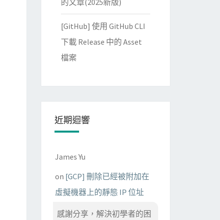
的文章(2025新版)
[GitHub] 使用 GitHub CLI
下載 Release 中的 Asset
檔案
近期迴響
James Yu
on
[GCP] 刪除已經被附加在
虛擬機器上的靜態 IP 位址
感謝分享，解決初學者的困