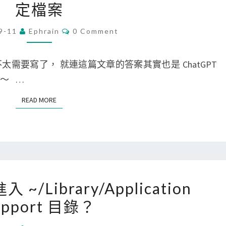
定檔案
/
a
.
c
C
9-11
Ephrain
0 Comment
O
b
/
M
a
L
M
E
也不太需要寫了， 就連這篇文章的答案其實也是 ChatGPT
s
i
N
T
～ …
h
n
S
_
u
READ MORE
READ MORE
p
x
r
]
o
搜
f
尋
i
有
[
入 ~/Library/Application
l
哪
M
upport 目錄？
e
些
a
時
檔
c