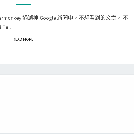
O
o
M
p
m
M
p
E
permonkey 過濾掉 Google 新聞中，不想看到的文章， 不
e
N
o
T
 Ta…
]
S
r
使
READ MORE
READ MORE
t
用
目
T
錄
a
？
m
p
e
r
m
o
n