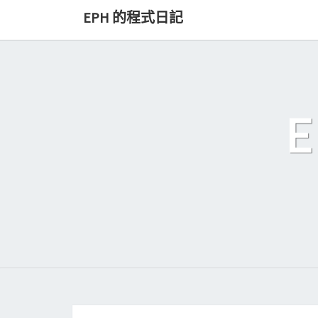
Skip
EPH 的程式日記
to
content