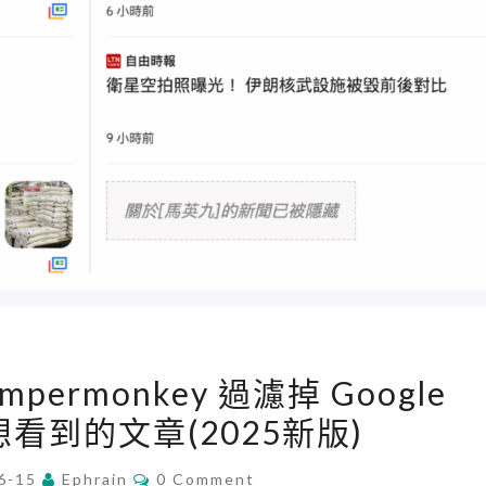
o
定
y
n
檔
/
錯
案
A
誤
p
p
l
i
c
a
t
i
[
o
ampermonkey 過濾掉 Google
C
n
看到的文章(2025新版)
h
S
r
C
u
6-15
Ephrain
0 Comment