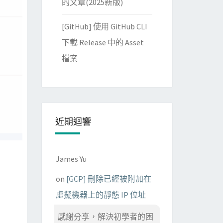
的文章(2025新版)
[GitHub] 使用 GitHub CLI
下載 Release 中的 Asset
檔案
近期迴響
James Yu
on
[GCP] 刪除已經被附加在
虛擬機器上的靜態 IP 位址
感謝分享，解決初學者的困