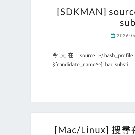
[SDKMAN] sourc
su
2026-0
今天在 source ~/.bash
${candidate_name^^}: bad substi…
[Mac/Linux] 搜