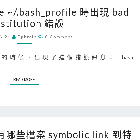
[
e ~/.bash_profile 時出現 bad
S
bstitution 錯誤
D
K
C
6-24
Ephrain
0 Comment
O
M
M
A
M
E
_profile 的時候，出現了這個錯誤訊息： -bash:
N
N
T
]
S
s
READ MORE
READ MORE
o
u
r
c
e
[
尋有哪些檔案 symbolic link 到特
~
M