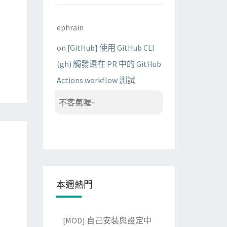
ephrain
on
[GitHub] 使用 GitHub CLI
(gh) 觸發還在 PR 中的 GitHub
Actions workflow 測試
不客氣喔~
本週熱門
[MOD] 自己安裝與設定中