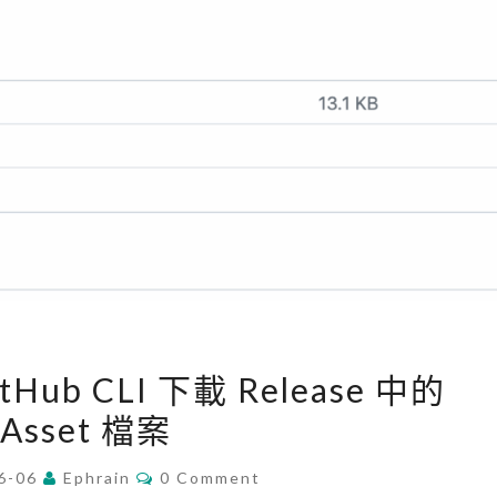
k
e
y
過
濾
掉
G
o
o
g
l
[
e
itHub CLI 下載 Release 中的
G
新
Asset 檔案
i
聞
t
C
中
6-06
Ephrain
0 Comment
O
H