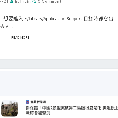
C
7-21
Ephrain
0 Comment
出
O
案
]
M
現
s
無
M
E
入 ~/Library/Application Support 目錄時都會出
b
y
法
N
T
去 A…
a
m
c
S
d
b
d
READ MORE
READ MORE
s
o
進
u
l
入
b
i
~
s
c
/
t
l
L
i
i
i
t
n
b
u
k
r
t
到
a
i
特
r