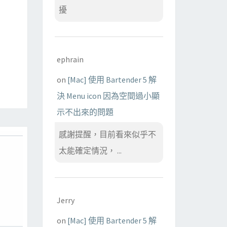
擾
ephrain
on
[Mac] 使用 Bartender 5 解
決 Menu icon 因為空間過小顯
示不出來的問題
感謝提醒，目前看來似乎不
太能確定情況， ...
Jerry
on
[Mac] 使用 Bartender 5 解