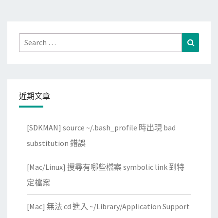
分
面
頁
連
上
Search
Search
A
for:
z
u
r
近期文章
e
V
M
[SDKMAN] source ~/.bash_profile 時出現 bad
(
substitution 錯誤
U
b
[Mac/Linux] 搜尋有哪些檔案 symbolic link 到特
u
定檔案
n
t
[Mac] 無法 cd 進入 ~/Library/Application Support
u