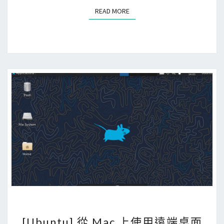
)
使
e
READ MORE
READ MORE
用
a
f
s
v
e
m
中
管
的
理
A
不
s
同
s
的
e
F
t
l
檔
u
案
t
t
e
[
[Ubuntu] 從 Mac 上使用遠端桌面
r