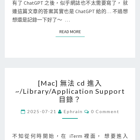
i
N
有了 ChatGPT 之後，似乎網誌也不太需要寫了， 就
b
T
n
連這篇文章的答案其實也是 ChatGPT 給的… 不過想
S
s
u
想還是記錄一下好了～ …
t
x
READ MORE
READ MORE
i
]
t
搜
u
尋
t
有
i
哪
o
[
些
[Mac] 無法 cd 進入
n
M
檔
~/Library/Application Support
錯
a
案
目錄？
誤
c
s
]
C
2025-07-21
Ephrain
0 Comment
y
O
無
m
M
M
法
b
E
N
不知從何時開始，在 iTerm 裡面， 想要進入
c
o