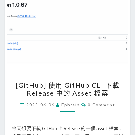
？
m
o
n
k
e
y
過
濾
掉
G
[
[GitHub] 使用 GitHub CLI 下載
o
G
Release 中的 Asset 檔案
o
i
g
t
C
2025-06-06
Ephrain
0 Comment
O
l
H
M
e
M
u
E
新
b
N
今天想要下載 GitHub 上 Release 的一個 asset 檔案，
T
聞