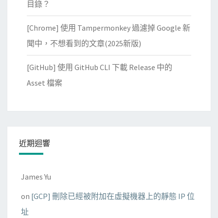
目錄？
2
2
[Chrome] 使用 Tampermonkey 過濾掉 Google 新
.
聞中，不想看到的文章(2025新版)
0
4
[GitHub] 使用 GitHub CLI 下載 Release 中的
)
Asset 檔案
的
x
R
D
近期迴響
P
James Yu
on
[GCP] 刪除已經被附加在虛擬機器上的靜態 IP 位
址