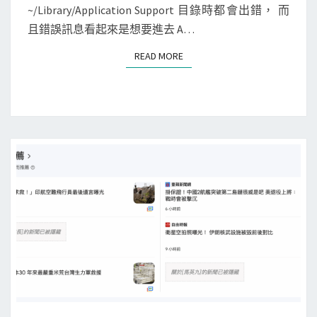
T
~/Library/Application Support 目錄時都會出錯， 而
d
S
l
且錯誤訊息看起來是想要進去 A…
進
i
入
c
READ MORE
READ MORE
~
l
/
i
L
n
i
k
b
到
r
特
a
定
r
檔
y
案
/
A
p
p
l