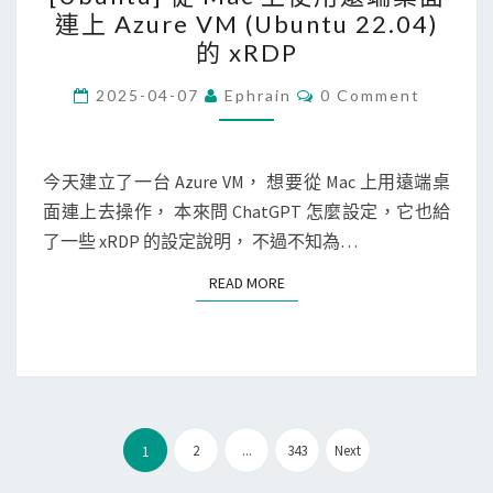
U
連上 Azure VM (Ubuntu 22.04)
版
b
的 xRDP
本
u
n
C
2025-04-07
Ephrain
0 Comment
O
t
M
M
u
E
N
今天建立了一台 Azure VM， 想要從 Mac 上用遠端桌
]
T
面連上去操作， 本來問 ChatGPT 怎麼設定，它也給
從
S
了一些 xRDP 的設定說明， 不過不知為…
M
a
READ MORE
READ MORE
c
上
使
用
遠
文
端
2
...
343
Next
1
章
桌