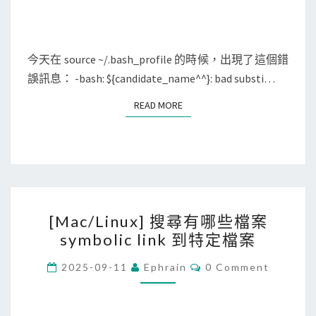
h
_
p
今天在 source ~/.bash_profile 的時候，出現了這個錯
r
誤訊息： -bash: ${candidate_name^^}: bad substi…
o
f
READ MORE
READ MORE
i
l
e
時
出
[
現
[Mac/Linux] 搜尋有哪些檔案
M
b
symbolic link 到特定檔案
a
a
c
C
2025-09-11
Ephrain
0 Comment
d
O
/
M
s
M
L
E
u