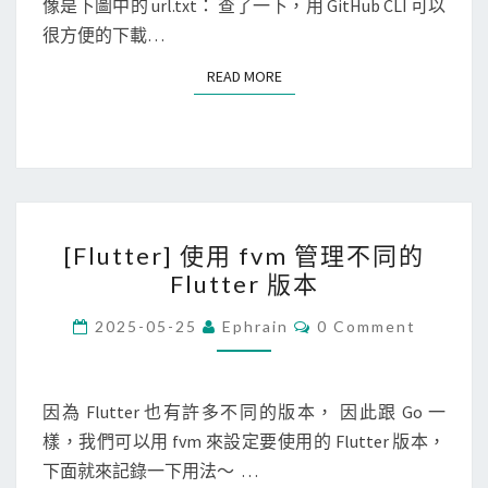
]
像是下圖中的 url.txt： 查了一下，用 GitHub CLI 可以
S
中
使
很方便的下載…
，
用
READ MORE
READ MORE
不
G
想
i
看
t
到
H
的
u
文
[
b
[Flutter] 使用 fvm 管理不同的
章
F
C
Flutter 版本
(
l
L
2
u
C
I
2025-05-25
Ephrain
0 Comment
O
0
t
下
M
M
2
t
載
E
5
e
N
因為 Flutter 也有許多不同的版本， 因此跟 Go 一
R
T
新
r
樣，我們可以用 fvm 來設定要使用的 Flutter 版本，
e
S
版
]
下面就來記錄一下用法～ …
l