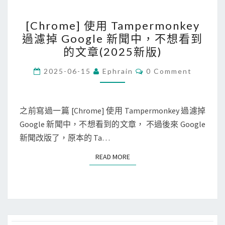
i
[
[Chrome] 使用 Tampermonkey
c
C
過濾掉 Google 新聞中，不想看到
a
h
的文章(2025新版)
t
r
i
o
C
2025-06-15
Ephrain
0 Comment
O
o
m
M
M
n
e
E
S
N
之前寫過一篇 [Chrome] 使用 Tampermonkey 過濾掉
]
T
u
Google 新聞中，不想看到的文章， 不過後來 Google
使
S
p
新聞改版了，原本的 Ta…
用
p
T
READ MORE
READ MORE
o
a
r
m
t
p
目
e
錄
r