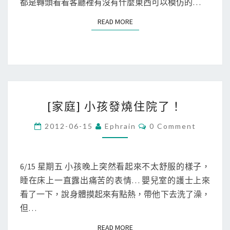
積
都是轉頭看看客廳裡有沒有什麼東西可以模仿的…
、
木
國
READ MORE
READ MORE
做
民
小
年
小
金
停
生
車
育
[
場
給
[家庭] 小孩發燒住院了！
家
～
付
庭
C
2012-06-15
Ephrain
0 Comment
、
O
]
M
有
M
小
照
E
孩
N
6/15 星期五 小孩晚上突然看起來不太舒服的樣子，
片
T
發
睡在床上一直露出痛苦的表情… 嬰兒室的護士上來
S
的
燒
看了一下，說身體摸起來有點熱，帶他下去洗了澡，
健
住
但…
保
院
卡
READ MORE
READ MORE