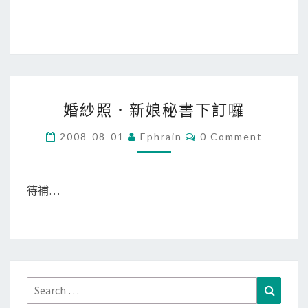
了
！
婚
婚紗照．新娘秘書下訂囉
紗
照
C
2008-08-01
Ephrain
0 Comment
O
．
M
M
新
E
娘
N
待補…
T
秘
S
書
下
訂
囉
Search
Search
for: