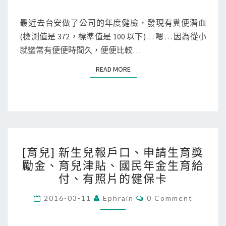
M
大
E
腸
N
最近去台安做了公司的年度健檢，發現有糞便潛血
T
鏡
(檢測值是 372，標準值是 100 以下)… 嗯… 因為從小
S
檢
就蠻常有便便時間久，便便比較…
查
READ MORE
READ MORE
初
體
驗
[
[育兒] 新生兒報戶口、申請生育獎
育
勵金、育兒津貼、國民年金生育給
兒
付、有照片的健保卡
]
新
C
2016-03-11
Ephrain
0 Comment
O
生
M
M
兒