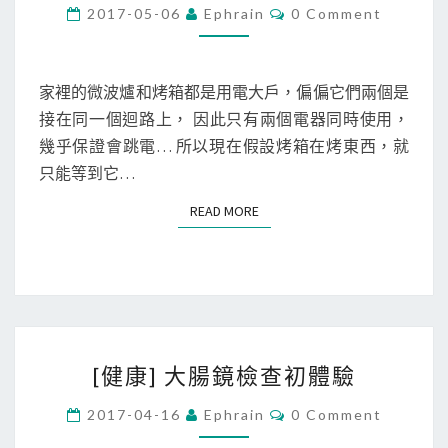
]
C
2017-05-06
Ephrain
0 Comment
O
原
M
M
來
E
微
N
家裡的微波爐和烤箱都是用電大戶，偏偏它們兩個是
T
波
接在同一個迴路上， 因此只有兩個電器同時使用，
S
爐
幾乎保證會跳電… 所以現在假設烤箱在烤東西，就
有
只能等到它…
預
READ MORE
READ MORE
約
的
功
能
啊
[
…
[健康] 大腸鏡檢查初體驗
健
康
C
2017-04-16
Ephrain
0 Comment
O
]
M