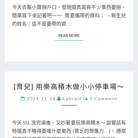
E
N
今天去幫小寶辦戶口，發現還真是有不少東西要辦，
報
T
簡單寫下來記著吧～～ 需要攜帶的資料： – 新生兒
戶
S
的姓名：這不是要帶的資…
口
、
READ MORE
READ MORE
申
請
生
育
獎
[
勵
[育兒] 用樂高積木做小小停車場～
育
金
兒
C
、
2014-11-16
Ephrain
0 Comment
O
]
育
M
M
用
兒
E
樂
N
今天 SSL 洗完澡後，又吵著要玩樂高積木～ 說實話有
津
T
高
時還真不曉得要堆什麼東西 (貧乏的想像力…)， 通常
貼
S