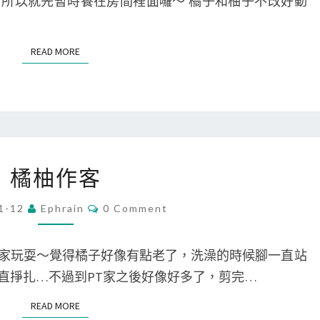
所以就先暫時養在房間裡面囉～ 橘子和柚子不改好動
S
READ MORE
READ MORE
橘
橘柚作客
柚
作
C
1-12
Ephrain
0 Comment
O
客
M
M
E
家玩耍～覺得橘子好像有點老了，洗澡的時候腳一直站
N
T
直掙扎…不過到PT家之後好像好多了，剪完…
S
READ MORE
READ MORE