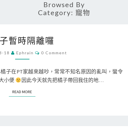
Browsed By
Category:
寵物
橘
子暫時隔離囉
子
暫
C
8-18
Ephrain
0 Comment
O
時
M
M
隔
E
橘子在PT家越來越吵，常常不知名原因的亂叫，蠻令
N
離
T
大小便
因此今天就先把橘子帶回我住的地…
S
囉
READ MORE
READ MORE