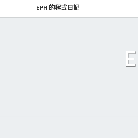
Skip
EPH 的程式日記
to
content