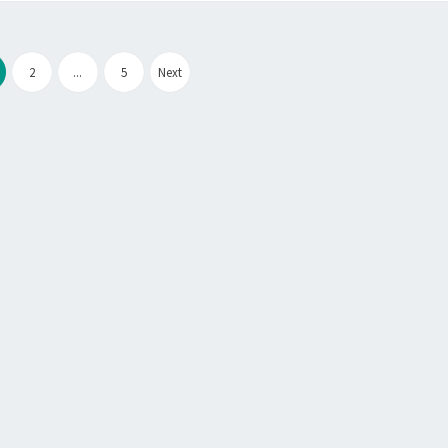
文
2
...
5
Next
章
分
頁