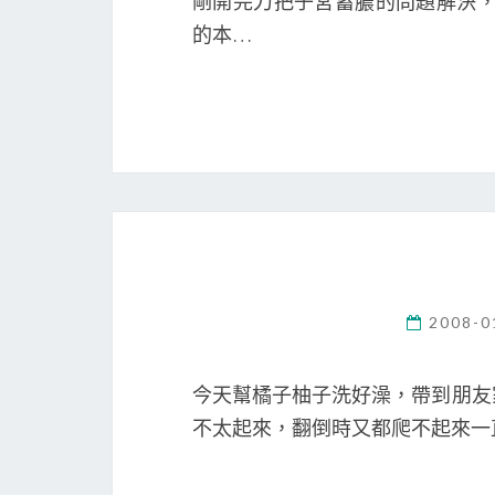
剛開完刀把子宮蓄膿的問題解決，
的本…
2008-0
今天幫橘子柚子洗好澡，帶到朋友
不太起來，翻倒時又都爬不起來一