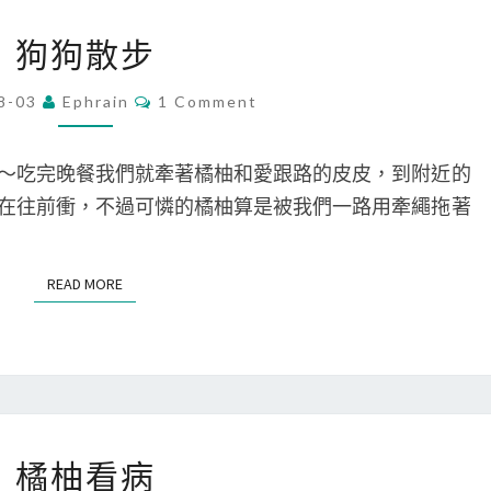
狗
狗狗散步
狗
散
C
8-03
Ephrain
1 Comment
O
步
M
M
E
～吃完晚餐我們就牽著橘柚和愛跟路的皮皮，到附近的
N
T
在往前衝，不過可憐的橘柚算是被我們一路用牽繩拖著
S
READ MORE
READ MORE
橘
橘柚看病
柚