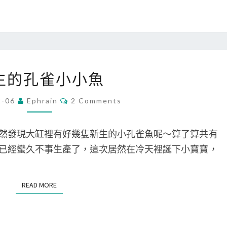
新
生的孔雀小小魚
生
的
C
2-06
Ephrain
2 Comments
O
孔
M
M
雀
E
然發現大缸裡有好幾隻新生的小孔雀魚呢～算了算共有
N
小
T
已經蠻久不事生產了，這次居然在冷天裡誕下小寶寶，
S
小
魚
READ MORE
READ MORE