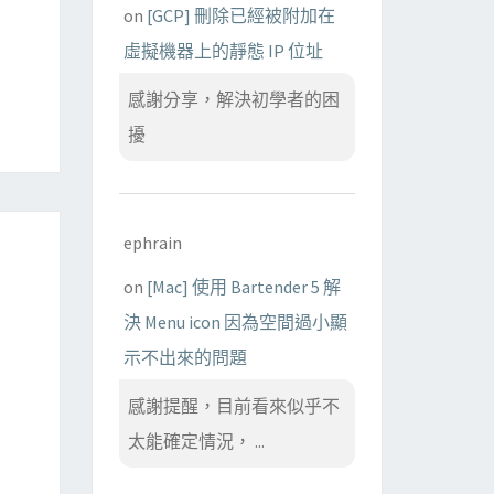
on
[GCP] 刪除已經被附加在
虛擬機器上的靜態 IP 位址
感謝分享，解決初學者的困
擾
ephrain
on
[Mac] 使用 Bartender 5 解
決 Menu icon 因為空間過小顯
示不出來的問題
感謝提醒，目前看來似乎不
太能確定情況， ...