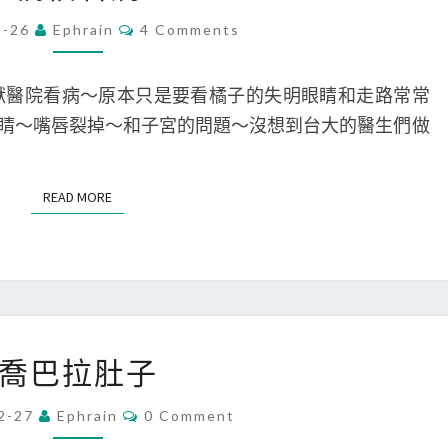
看
C
3-26
Ephrain
4 Comments
O
病
M
M
E
獸醫院看病～原本只是要看橘子的失明眼睛和走路常常
N
T
睛～嘴唇裂掉～和子宮的問題～沒想到台大的醫生們做
S
READ MORE
READ MORE
喬
喬巴拉肚子
巴
拉
C
2-27
Ephrain
0 Comment
O
肚
M