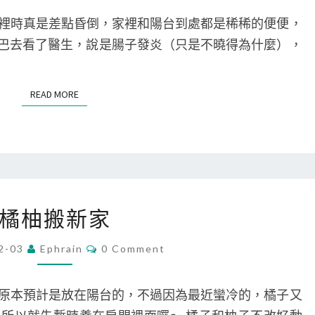
M
子
E
裡時真是差點昏倒，家裡和陽台到處都是稀稀的便便，
N
T
帶喬巴去看了醫生，說是腸子發炎（只是不曉得為什麼），
S
READ MORE
READ MORE
橘
橘柚搬新家
柚
搬
C
2-03
Ephrain
0 Comment
O
新
M
M
家
E
原本預計是放在陽台的，不過因為最近蠻冷的，橘子又
N
T