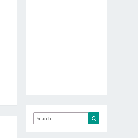
Search
Search
for: