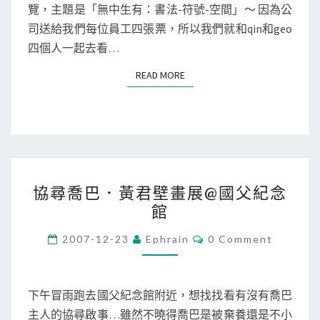
法
覽，主題是「無中生有：書法-符號-空間」～ 因為公
S
-
司送給我們每位員工四張票，所以我們就和qin和geo
符
四個人一起去看…
號
READ MORE
READ MORE
-
空
間
展
協
協尋喬巴．黃君壁畫展@國父紀念
尋
館
喬
巴
C
2007-12-23
Ephrain
0 Comment
O
．
M
M
黃
E
君
N
下午冒雨跑去國父紀念館附近，想找找看有沒有喬巴
T
壁
主人的協尋啟事…雖然不曉得喬巴是被棄養還是不小
S