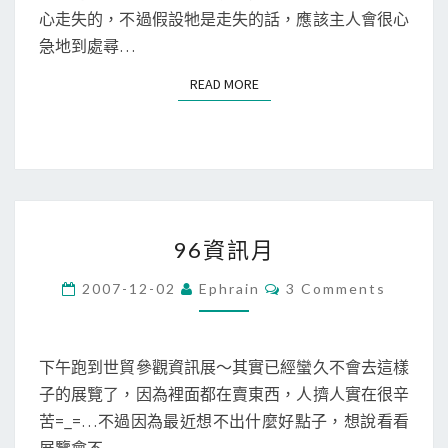
畫
心走失的，不過假設牠是走失的話，應該主人會很心
展
急地到處尋…
@
READ MORE
READ MORE
國
父
紀
念
館
9
96資訊月
6
資
C
2007-12-02
Ephrain
3 Comments
O
訊
M
M
月
E
N
下午跑到世貿參觀資訊展～其實已經蠻久不會去這樣
T
子的展覽了，因為裡面都在賣東西，人擠人實在很辛
S
苦=_=…不過因為最近想不出什麼好點子，想說看看
展覽會不…