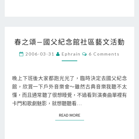
春
春之頌—國父紀念館社區藝文活動
之
頌
C
2006-03-31
Ephrain
6 Comments
O
—
M
M
國
E
父
N
晚上下班後大家都跑光光了，臨時決定去國父紀念
T
紀
館，欣賞一下戶外音樂會～雖然古典音樂我聽不太
S
念
懂，而且通常聽了很想睡覺，不過看到演奏曲單裡有
館
卡門和歌劇魅影，就想聽聽看…
社
READ MORE
READ MORE
區
藝
文