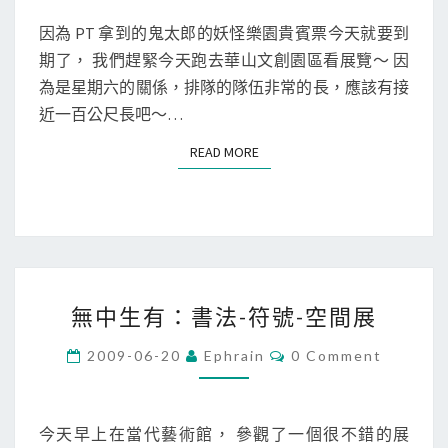
因為 PT 拿到的鬼太郎的妖怪樂園貴賓票今天就要到
期了， 我們趕緊今天跑去華山文創園區看展覽～ 因
為是星期六的關係，排隊的隊伍非常的長，應該有接
近一百公尺長吧～…
READ MORE
READ MORE
無
無中生有：書法-符號-空間展
中
生
C
2009-06-20
Ephrain
0 Comment
O
有
M
M
：
E
書
N
今天早上在當代藝術館， 參觀了一個很不錯的展
T