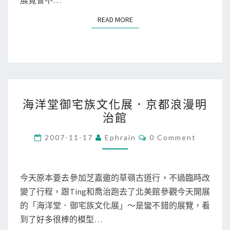
READ MORE
READ MORE
海
海洋堂御宅族文化展．京都浪漫明
洋
治館
堂
御
C
2007-11-17
Ephrain
0 Comment
O
宅
M
M
族
E
文
N
今天原本要去參加芝嘉邀的草嶺古道行，不過臨時改
T
化
變了行程，跟Ting和喬治跑去了北美館參觀今天開展
S
展
的「海洋堂．御宅族文化展」～是蠻不錯的展覽，看
．
到了好多很棒的模型…