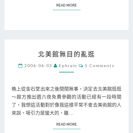
京
READ MORE
READ MORE
都
浪
漫
明
治
北
館
北美館無目的亂逛
美
館
C
2006-06-03
Ephrain
5 Comments
O
無
M
M
目
E
的
N
晚上從金石堂出來之後閒閒無事，決定去北美館逛逛
T
亂
～館方推出週六夜免費參觀的活動已經有一段時間
S
逛
了，我想這活動對於像我這樣平常不會去美術館的人
來說，吸引力是蠻大的，雖…
READ MORE
READ MORE