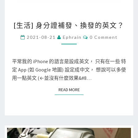
[
[生活] 身分證補發、換發的英文？
生
活
C
2021-08-21
Ephrain
0 Comment
O
]
M
M
身
E
分
N
平常我的 iPhone 的語言是設成英文， 只有在一些 特
T
證
定 App (如 Google 地圖) 設定成中文， 想說可以多使
S
補
用一點英文 (←並沒有什麼效果&#8…
發
READ MORE
READ MORE
、
換
發
的
英
文