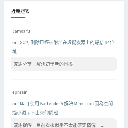
近期迴響
James Yu
on
[GCP] 刪除已經被附加在虛擬機器上的靜態 IP 位
址
感謝分享，解決初學者的困擾
ephrain
on
[Mac] 使用 Bartender 5 解決 Menu icon 因為空間
過小顯示不出來的問題
感謝提醒，目前看來似乎不太能確定情況， ...