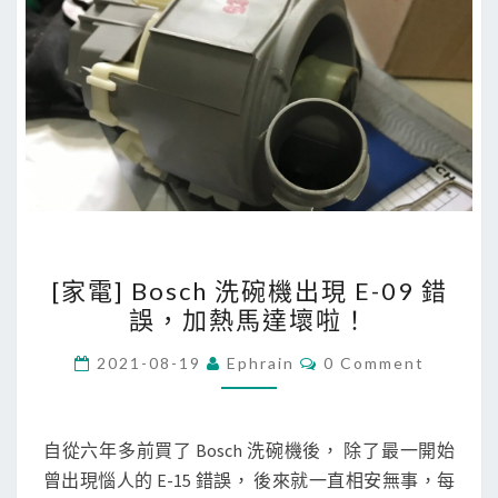
？
[
[家電] Bosch 洗碗機出現 E-09 錯
家
誤，加熱馬達壞啦！
電
]
C
2021-08-19
Ephrain
0 Comment
O
B
M
M
o
E
s
N
自從六年多前買了 Bosch 洗碗機後， 除了最一開始
T
c
曾出現惱人的 E-15 錯誤， 後來就一直相安無事，每
S