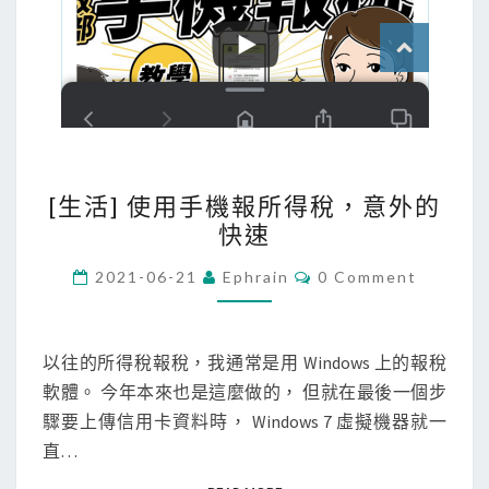
[
[生活] 使用手機報所得稅，意外的
生
快速
活
]
C
2021-06-21
Ephrain
0 Comment
O
使
M
M
用
E
手
N
以往的所得稅報稅，我通常是用 Windows 上的報稅
T
機
軟體。 今年本來也是這麼做的， 但就在最後一個步
S
報
驟要上傳信用卡資料時， Windows 7 虛擬機器就一
所
直…
得