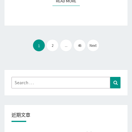
READ MORE
READ MORE
稅
，
意
外
的
文
快
2
...
46
Next
1
章
速
分
頁
Search
Search
for:
近期文章