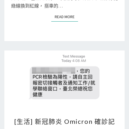
：
綠線換到紅線， 搭車的…
台
READ MORE
READ MORE
北
捷
運
路
線
圖
，
快
速
查
詢
各
站
[
[生活] 新冠肺炎 Omicron 確診記
間
生