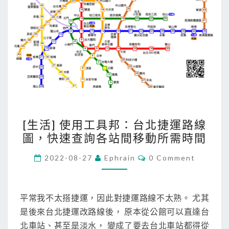
[
[生活] 使用工具邦：台北捷運路線
生
圖，快速查詢各站間移動所需時間
活
]
C
2022-08-27
Ephrain
0 Comment
O
使
M
M
用
E
工
N
平常我不太搭捷運，因此對捷運路線不太熟。 尤其
T
具
是後來台北捷運改路線後， 原本從公館可以直達台
S
邦
北車站、甚至是淡水， 變成了要去台北車站都得從