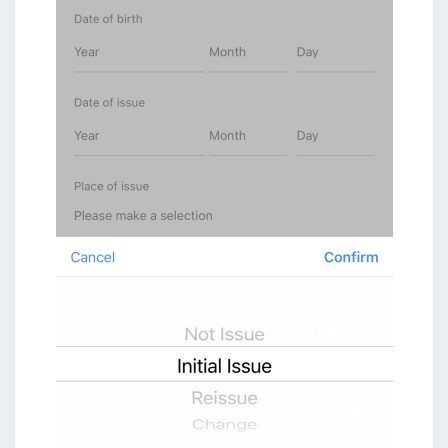
匙
沒
反
應
？