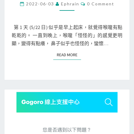
移
活
C
2022-06-03
Ephrain
0 Comment
O
動
]
M
所
M
新
E
需
冠
N
第 1 天 (5/22 日) 似乎是早上起床，就覺得喉嚨有點
T
時
肺
乾乾的。 一直到晚上，喉嚨「怪怪的」的感覺更明
S
間
炎
顯，變得有點癢， 鼻子似乎也怪怪的，蠻懷…
O
READ MORE
READ MORE
m
i
c
r
o
n
確
診
記