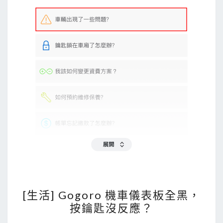
[
[生活] Gogoro 機車儀表板全黑，
生
按鑰匙沒反應？
活