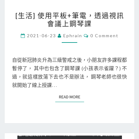
壞
[
[生活] 使用平板+筆電，透過視訊
啦
生
會議上鋼琴課
！
活
]
C
2021-06-23
Ephrain
0 Comment
O
使
M
M
用
E
平
N
自從新冠肺炎升為三級警戒之後，小朋友許多課程都
T
板
暫停了， 其中也包含了鋼琴課 (小孩表示雀躍？) 不
S
+
過，就這樣放蕩下去也不是辦法， 鋼琴老師也很快
筆
就開始了線上授課…
電
READ MORE
READ MORE
，
透
過
視
訊