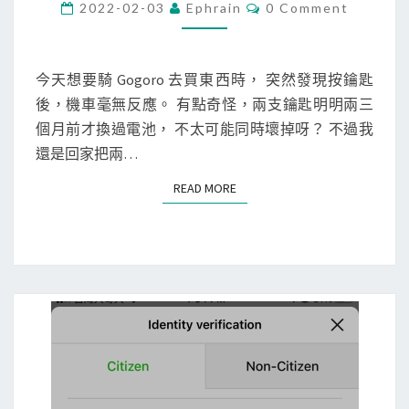
]
C
2022-02-03
Ephrain
0 Comment
O
G
M
M
o
E
g
N
今天想要騎 Gogoro 去買東西時， 突然發現按鑰匙
T
o
後，機車毫無反應。 有點奇怪，兩支鑰匙明明兩三
S
r
個月前才換過電池， 不太可能同時壞掉呀？ 不過我
o
還是回家把兩…
機
READ MORE
READ MORE
車
儀
表
板
全
黑
，
按
鑰