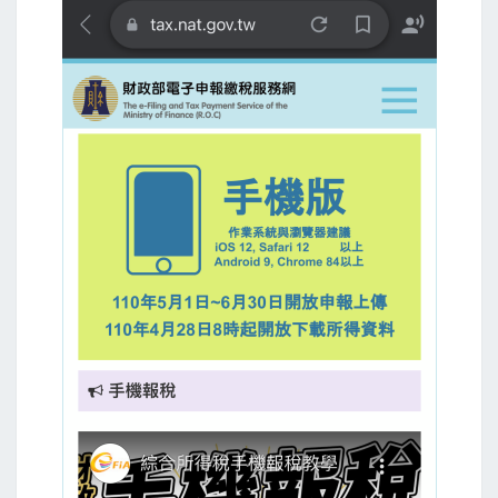
會
議
上
鋼
琴
課