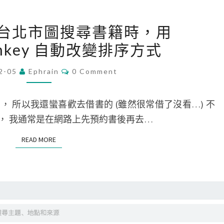
o
[
m
] 在台北市圖搜尋書籍時，用
C
e
onkey 自動改變排序方式
h
w
r
C
a
2-05
Ephrain
0 Comment
O
o
M
n
m
M
t
E
 所以我還蠻喜歡去借書的 (雖然很常借了沒看…) 不
e
N
s
T
， 我通常是在網路上先預約書後再去…
]
S
t
在
READ MORE
READ MORE
o
台
m
北
a
市
k
圖
e
搜
c