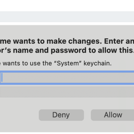
T
a
m
p
e
r
m
o
n
k
e
y
過
濾
掉