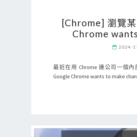
[Chrome] 瀏
Chrome want
2024-1
最近在用 Chrome 連公司
Google Chrome wants to make c