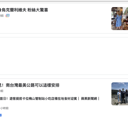
尋
h
書
a
籍
n
時
g
，
e
用
s
T
視
a
窗
m
？
p
e
r
m
o
n