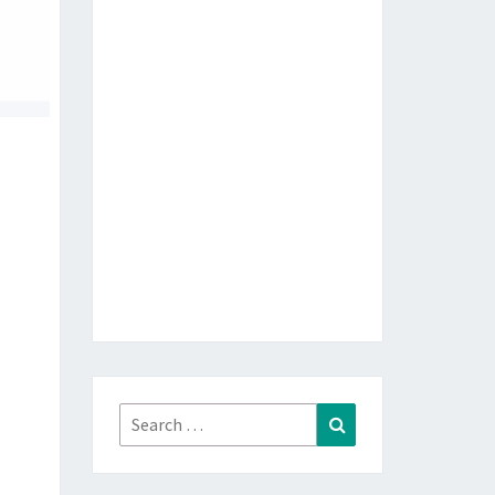
Search
Search
for: