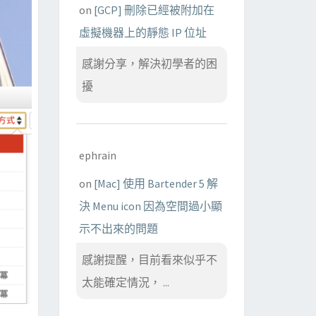
on
[GCP] 刪除已經被附加在
虛擬機器上的靜態 IP 位址
感謝分享，解決初學者的困
擾
ephrain
on
[Mac] 使用 Bartender 5 解
決 Menu icon 因為空間過小顯
示不出來的問題
感謝提醒，目前看來似乎不
太能確定情況， ...