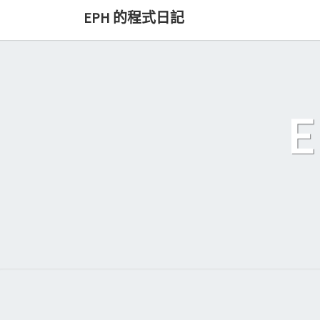
Skip
EPH 的程式日記
to
content