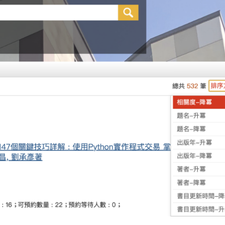
文
時
章
，
(
一
2
直
0
跳
2
出
5
G
新
o
版
o
)
g
l
e
C
h
r