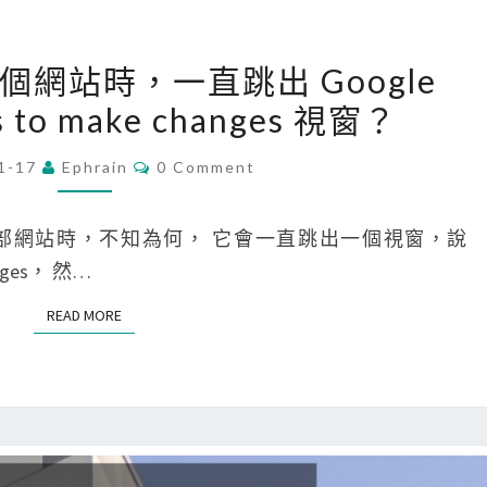
G
o
[
覽某個網站時，一直跳出 Google
o
C
s to make changes 視窗？
g
h
l
r
C
1-17
Ephrain
0 Comment
e
O
o
M
新
m
M
E
一個內部網站時，不知為何， 它會一直跳出一個視窗，說
聞
e
N
T
hanges， 然…
中
]
S
，
瀏
READ MORE
READ MORE
不
覽
想
某
看
個
到
網
的
站