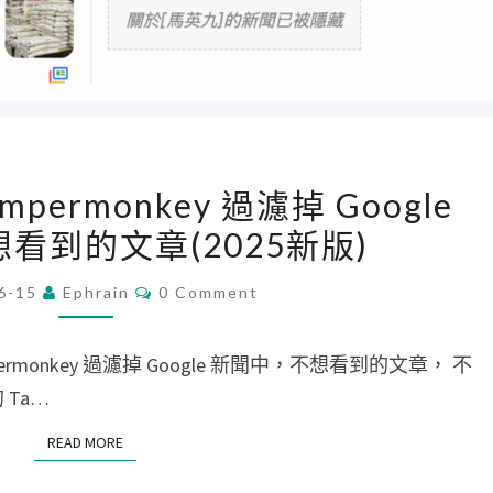
[
ampermonkey 過濾掉 Google
C
看到的文章(2025新版)
h
r
C
6-15
Ephrain
0 Comment
O
o
M
m
M
E
permonkey 過濾掉 Google 新聞中，不想看到的文章， 不
e
N
T
 Ta…
]
S
使
READ MORE
READ MORE
用