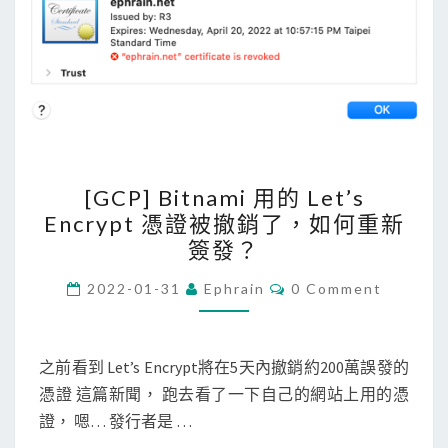
[
[GCP] Bitnami 用的 Let’s
G
Encrypt 憑證被撤銷了，如何重新
C
簽發？
P
]
C
2022-01-31
Ephrain
0 Comment
O
B
M
M
i
E
N
之前看到 Let’s Encrypt將在5天內撤銷約200萬誤發的
t
T
憑證 這篇新聞， 跑去看了一下自己的網站上用的憑
n
S
證， 嗯… 發行者是 …
a