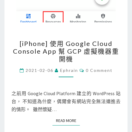
r
i
v
e
r
[
[iPhone] 使用 Google Cloud
監
i
Console App 幫 GCP 虛擬機器重
控
P
開機
程
h
式
o
C
2021-02-06
Ephrain
0 Comment
O
，
n
M
記
M
e
E
錄
N
之前用 Google Cloud Platform 建立的 WordPress 站
]
T
記
台， 不知道為什麼，偶爾會有網站完全無法連進去
使
S
憶
的情形。 雖然懷疑…
用
體
G
READ MORE
READ MORE
與
o
磁