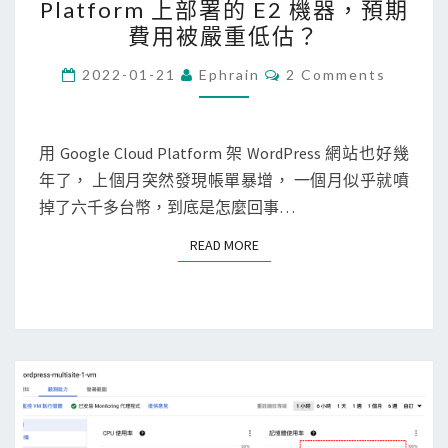
Platform 上部署的 E2 機器，預期
證
C
費用被嚴重低估？
被
P
撤
]
C
2022-01-21
Ephrain
2 Comments
O
銷
在
M
了
M
G
E
，
N
用 Google Cloud Platform 架 WordPress 網站也好幾
o
T
如
年了， 上個月突然發現帳單暴增， 一個月似乎就噴
o
S
何
掉了六千多台幣，到底是怎麼回事…
g
重
l
READ MORE
READ MORE
新
e
簽
C
發
l
？
o
u
d
P