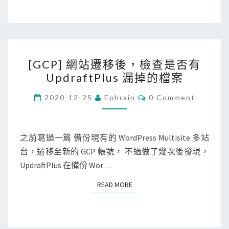
o
碟
g
使
l
用
e
率
[
C
[GCP] 網站遷移後，檢查是否有
G
l
UpdraftPlus 漏掉的檔案
C
o
P
C
2020-12-25
Ephrain
0 Comment
u
O
]
d
M
M
網
C
E
站
N
之前寫過一篇 備份現有的 WordPress Multisite 多站
o
T
遷
台，遷移至新的 GCP 帳號， 不過做了幾次後發現，
S
n
移
UpdraftPlus 在備份 Wor…
s
後
o
READ MORE
READ MORE
，
l
檢
e
查
A