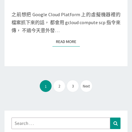
M
檔
使
E
案
用
N
之前想把 Google Cloud Platform 上的虛擬機器裡的
T
W
檔案抓下來的話， 都會用 gcloud compute scp 指令來
S
e
傳， 不過今天意外發…
b
READ MORE
READ MORE
S
S
H
S
h
文
e
2
3
Next
1
章
l
分
l
頁
提
供
Search
Search
的
for: