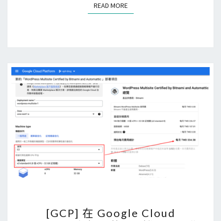
m
READ MORE
READ MORE
i
用
的
L
e
t
’
s
E
n
c
r
y
p
t
[
[GCP] 在 Google Cloud
憑
G