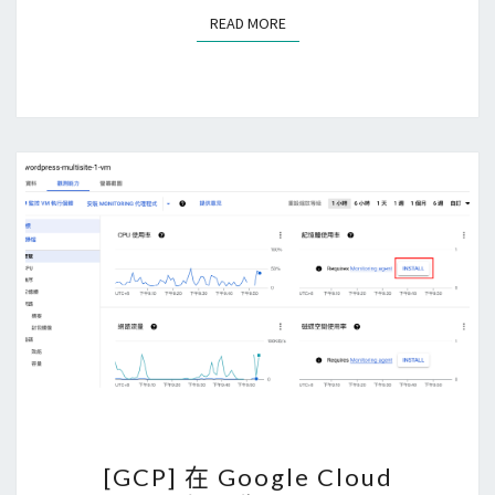
m
期
READ MORE
READ MORE
i
費
W
用
o
被
r
嚴
d
重
P
低
r
估
e
？
s
s
機
器
上
有
[
太
[GCP] 在 Google Cloud
G
多