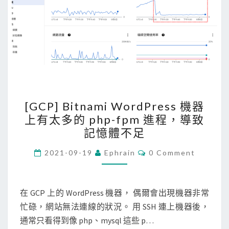
l
a
t
f
o
r
m
[
上
[GCP] Bitnami WordPress 機器
G
部
上有太多的 php-fpm 進程，導致
C
署
記憶體不足
P
的
]
C
E
2021-09-19
Ephrain
0 Comment
O
B
2
M
M
i
機
E
N
在 GCP 上的 WordPress 機器， 偶爾會出現機器非常
t
器
T
忙碌，網站無法連線的狀況。 用 SSH 連上機器後，
n
，
S
通常只看得到像 php、mysql 這些 p…
a
預