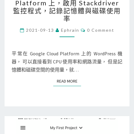
Platform 上，啟用 Stackdriver
C
的
監控程式，記錄記憶體與磁碟使用
P
p
率
]
h
C
在
p
2021-09-13
Ephrain
0 Comment
O
G
-
M
M
o
f
E
N
平常在 Google Cloud Platform 上的 WordPress 機
o
p
T
器， 可以直接看到 CPU 使用率和網路流量， 但是記
g
m
S
憶體和磁碟空間的使用量，就…
l
進
e
程
READ MORE
READ MORE
C
，
l
導
o
致
u
記
d
憶
P
體