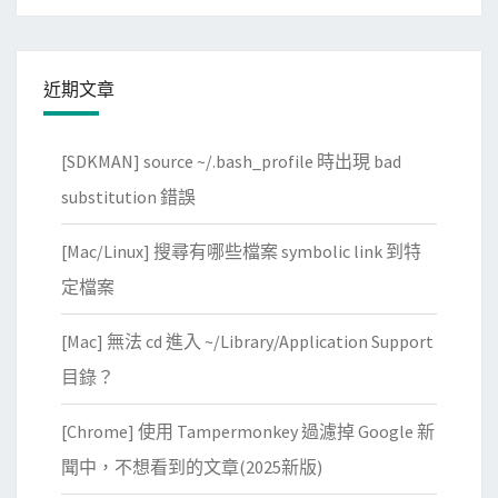
功
能
，
近期文章
直
接
上
[SDKMAN] source ~/.bash_profile 時出現 bad
傳
substitution 錯誤
/
下
[Mac/Linux] 搜尋有哪些檔案 symbolic link 到特
載
定檔案
檔
案
[Mac] 無法 cd 進入 ~/Library/Application Support
目錄？
[Chrome] 使用 Tampermonkey 過濾掉 Google 新
聞中，不想看到的文章(2025新版)