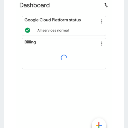
l
不
a
足
t
f
o
r
m
上
，
啟
用
S
t
a
c
k
d