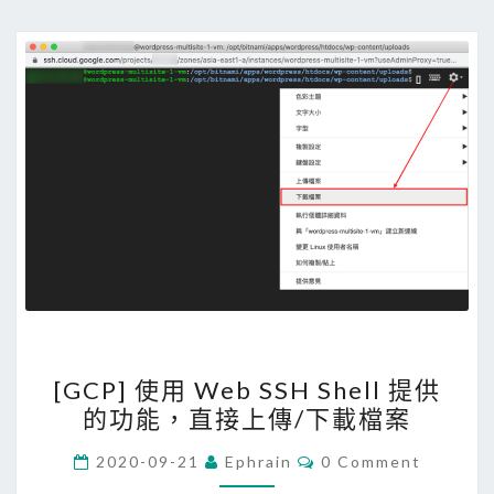
是
p
否
p
有
幫
U
G
p
C
d
P
r
虛
a
擬
f
機
t
器
P
重
l
開
u
[
機
[GCP] 使用 Web SSH Shell 提供
s
G
的功能，直接上傳/下載檔案
漏
C
掉
P
C
2020-09-21
Ephrain
0 Comment
O
的
]
M