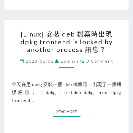
t
U
h
b
o
u
[
r
n
[Linux] 安裝 deb 檔案時出現
L
i
t
dpkg frontend is locked by
i
z
u
another process 訊息？
n
e
2
u
C
2023-06-01
Ephrain
0 Comment
d
2
O
x
M
_
.
M
]
k
E
0
N
今天在用 dpkg 安裝一個 .deb 檔案時，出現了一個錯
安
e
4
T
誤訊息： # dpkg -i test.deb dpkg: error: dpkg
裝
S
y
)
frontend…
d
s
的
e
，
x
READ MORE
READ MORE
b
但
R
檔
s
D
案