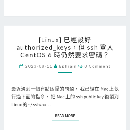
上
使
用
遠
[
端
[Linux] 已經設好
L
桌
authorized_keys，但 ssh 登入
i
面
CentOS 6 時仍然要求密碼？
n
連
u
C
2023-08-11
Ephrain
0 Comment
上
O
x
M
A
M
]
z
E
N
最近遇到一個有點困擾的問題， 我已經在 Mac 上執
已
u
T
行過下面的指令， 把 Mac 上的 ssh public key 複製到
經
S
r
Linux 的 ~/.ssh/au…
設
e
好
V
READ MORE
READ MORE
a
M
u
(