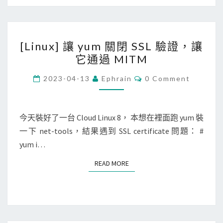
s
P
時
h
出
登
[
現
入
[Linux] 讓 yum 關閉 SSL 驗證，讓
L
d
C
它通過 MITM
i
p
e
n
C
2023-04-13
Ephrain
0 Comment
k
n
O
u
g
M
t
M
x
f
E
O
]
N
今天裝好了一台 Cloud Linux 8， 本想在裡面跑 yum 裝
r
S
T
讓
一下 net-tools，結果遇到 SSL certificate 問題： #
S
o
6
y
yum i…
n
時
u
t
仍
READ MORE
READ MORE
m
e
然
關
n
要
閉
d
求
S
i
密