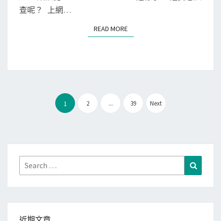
看
查呢？ 上網…
o
U
o
READ MORE
READ MORE
b
g
u
l
n
e
t
C
u
h
文
上
2
...
39
Next
1
r
章
O
o
分
S
m
頁
與
e
套
瀏
Search
Search
件
覽
for:
的
器
更
新
近期文章