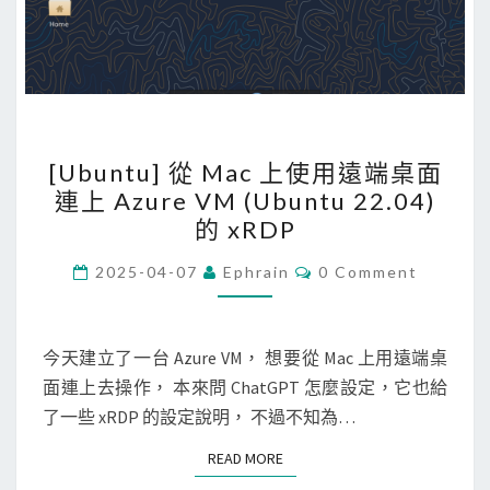
m
b
o
l
i
[
[Ubuntu] 從 Mac 上使用遠端桌面
c
U
連上 Azure VM (Ubuntu 22.04)
l
b
的 xRDP
i
u
n
n
C
2025-04-07
Ephrain
0 Comment
O
k
t
M
到
M
u
E
特
N
今天建立了一台 Azure VM， 想要從 Mac 上用遠端桌
]
T
定
面連上去操作， 本來問 ChatGPT 怎麼設定，它也給
從
S
檔
了一些 xRDP 的設定說明， 不過不知為…
M
案
a
READ MORE
READ MORE
c