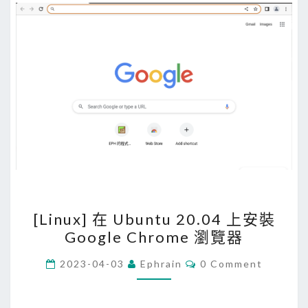
S
s
碼
L
l
？
驗
o
證
c
，
k
讓
e
它
d
通
b
過
y
M
a
I
n
[
T
o
[Linux] 在 Ubuntu 20.04 上安裝
L
M
t
Google Chrome 瀏覽器
i
h
n
C
2023-04-03
Ephrain
0 Comment
e
O
u
M
r
M
x
p
E