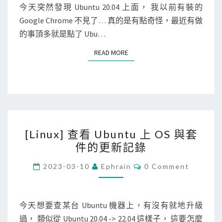
]
N
今天突然發現 Ubuntu 20.04 上面， 我以前有裝的
r
T
在
Google Chrome 不見了… 真的是有點奇怪，最近有做
S
o
U
的事頂多就是點了 Ubu…
c
b
e
READ MORE
READ MORE
u
s
n
s
t
訊
u
息
2
？
[
0
[Linux] 查看 Ubuntu 上 OS 與套
L
.
件的更新記錄
i
0
n
C
4
2023-03-10
Ephrain
0 Comment
O
u
上
M
M
x
安
E
]
N
今天想要查某台 Ubuntu 機器上，有沒有就地升級
裝
T
查
過， 類似從 Ubuntu 20.04 -> 22.04 這樣子， 這要怎麼
G
S