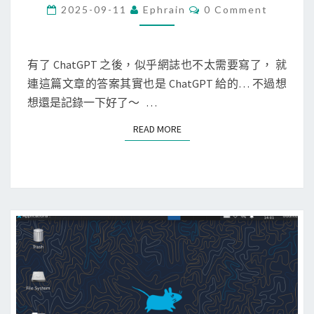
c
C
2025-09-11
Ephrain
0 Comment
O
/
M
M
L
E
i
N
有了 ChatGPT 之後，似乎網誌也不太需要寫了， 就
T
n
連這篇文章的答案其實也是 ChatGPT 給的… 不過想
S
u
想還是記錄一下好了～ …
x
READ MORE
READ MORE
]
搜
尋
有
哪
些
檔
案
s
y