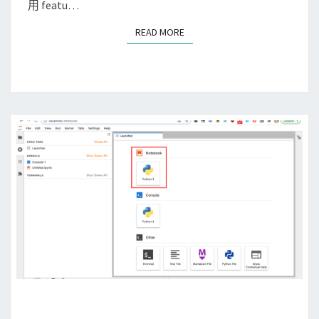
使
用 featu…
，
用
讓
READ MORE
READ MORE
p
記
y
憶
m
體
p
無
l
法
e
釋
r
放
偵
的
測
元
記
兇
憶
體
洩
露
(
[