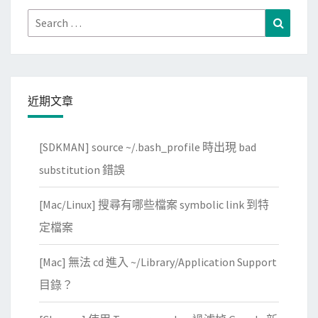
O
h
Search
Search
S
o
for:
7
n
.
程
0
式
近期文章
容
器
裡
[SDKMAN] source ~/.bash_profile 時出現 bad
，
substitution 錯誤
安
裝
[Mac/Linux] 搜尋有哪些檔案 symbolic link 到特
p
定檔案
i
p
[Mac] 無法 cd 進入 ~/Library/Application Support
遇
目錄？
到
語