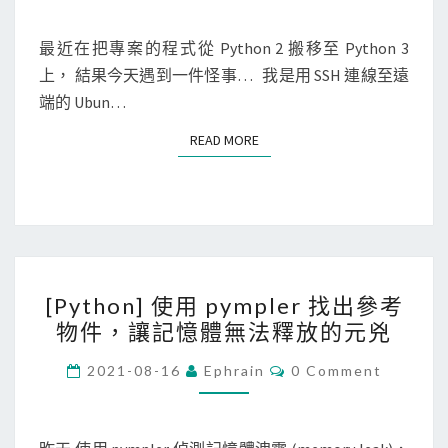
e
M
n
r
E
N
最近在把專案的程式從 Python 2 搬移至 Python 3
]
v
T
上， 結果今天遇到一件怪事… 我是用 SSH 連線至遠
移
S
e
端的 Ubun…
除
r
P
P
READ MORE
READ MORE
y
r
t
o
h
x
o
y
n
中
[
3
加
[Python] 使用 pympler 找出參考
P
的
入
物件，讓記憶體無法釋放的元兇
y
p
逾
t
C
2021-08-16
Ephrain
0 Comment
y
時
O
h
c
M
t
M
o
r
E
i
n
N