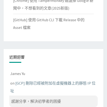
[Chrome] 使用 Tampermonkey 過濾掉 Google 新
法
聞中，不想看到的文章(2025新版)
錯
誤
[GitHub] 使用 GitHub CLI 下載 Release 中的
？
Asset 檔案
近期迴響
James Yu
on
[GCP] 刪除已經被附加在虛擬機器上的靜態 IP 位
址
感謝分享，解決初學者的困擾