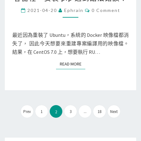
y
L
t
C
a
2021-04-20
Ephrain
0 Comment
O
h
b
M
M
o
(
E
n
N
最近因為重裝了 Ubuntu，系統的 Docker 映像檔都消
N
T
]
失了， 因此今天想要來重建專案編譯用的映像檔。
o
S
在
結果，在 CentOS 7.0 上，想要執行 RU…
t
D
e
READ MORE
READ MORE
o
b
c
o
k
o
e
k
r
)
文
C
Prev
1
3
...
18
Next
2
跑
章
e
P
分
n
y
頁
t
t