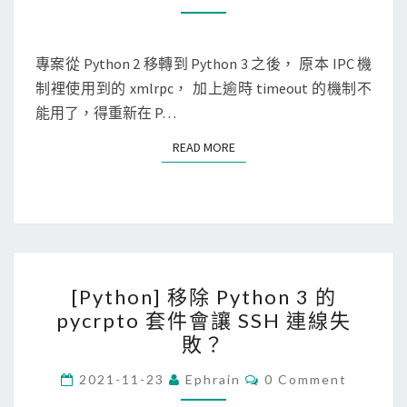
O
o
安
M
M
n
裝
E
N
專案從 Python 2 移轉到 Python 3 之後， 原本 IPC 機
]
已
T
制裡使用到的 xmlrpc， 加上逾時 timeout 的機制不
在
S
經
能用了，得重新在 P…
x
消
m
失
READ MORE
READ MORE
l
的
.
P
c
y
l
t
i
h
[
e
o
[Python] 移除 Python 3 的
P
n
n
pycrpto 套件會讓 SSH 連線失
y
t
2
敗？
t
.
版
h
C
2021-11-23
Ephrain
0 Comment
S
本
O
o
M