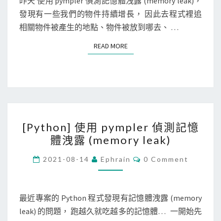
昨天 使用 pympler 偵測記憶體洩露 (memory leak)，
p
m
T
]
發現有一些我們的物件持續增長， 因此去程式裡追
S
t
e
使
相關物件被產生的地點、物件被放到哪去、 …
o
o
用
套
u
READ MORE
READ MORE
p
件
t
y
會
機
m
讓
制
p
S
l
S
[
e
H
[Python] 使用 pympler 偵測記憶
P
r
連
體洩露 (memory leak)
y
找
線
t
C
出
2021-08-14
Ephrain
0 Comment
失
O
h
參
M
敗
M
o
考
？
E
n
N
最近專案的 Python 程式發現有記憶體洩露 (memory
物
T
]
leak) 的問題， 跑越久就吃越多的記憶體… 一開始先
件
S