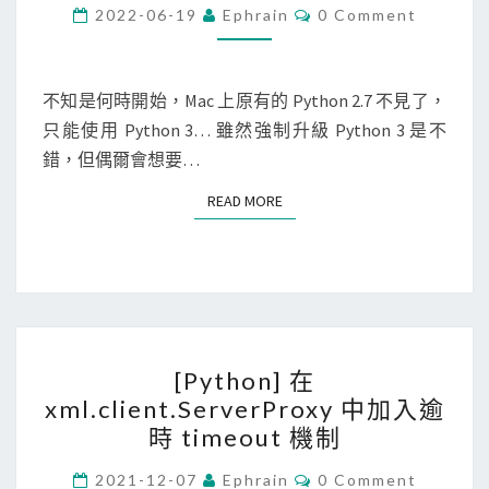
t
C
2022-06-19
Ephrain
0 Comment
O
h
M
M
o
E
n
N
不知是何時開始，Mac 上原有的 Python 2.7 不見了，
T
]
只能使用 Python 3… 雖然強制升級 Python 3 是不
S
使
錯，但偶爾會想要…
用
READ MORE
READ MORE
p
y
e
n
v
[
在
[Python] 在
P
M
xml.client.ServerProxy 中加入逾
y
a
時 timeout 機制
t
c
h
C
2021-12-07
Ephrain
0 Comment
上