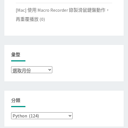
[Mac] 使用 Macro Recorder 錄製滑鼠鍵盤動作，
再重覆播放
(0)
彙整
彙
整
分類
分
類