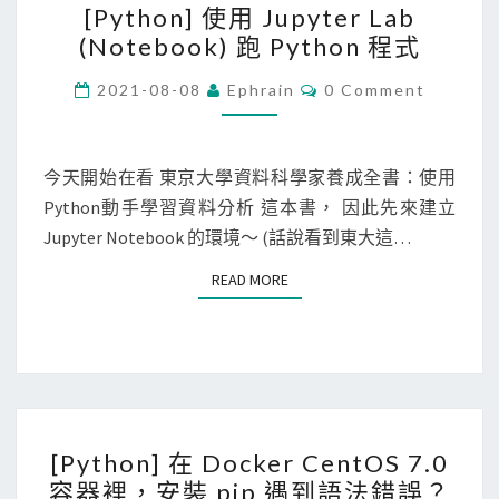
[Python] 使用 Jupyter Lab
m
P
(Notebook) 跑 Python 程式
e
y
m
t
C
2021-08-08
Ephrain
0 Comment
O
o
h
M
r
M
o
E
y
n
N
今天開始在看 東京大學資料科學家養成全書：使用
T
l
]
Python動手學習資料分析 這本書， 因此先來建立
S
e
使
Jupyter Notebook 的環境～ (話說看到東大這…
a
用
READ MORE
READ MORE
k
J
)
u
p
y
t
[
e
[Python] 在 Docker CentOS 7.0
P
r
容器裡，安裝 pip 遇到語法錯誤？