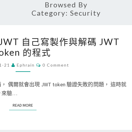
Browsed By
Category:
Security
[
 PyJWT 自己寫製作與解碼 JWT
P
token 的程式
y
t
C
1-21
Ephrain
0 Comment
O
h
M
o
M
E
 偶爾就會出現 JWT token 驗證失敗的問題， 這時就
n
N
T
ey 來驗…
]
S
使
READ MORE
READ MORE
用
P
y