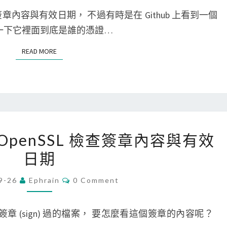
使
M
e
E
查簽章內容與有效日期， 不過有時是在 Github 上看到一個
用
N
s
T
認一下它裡面到底是誰的憑證…
S
S
t
S
READ MORE
READ MORE
a
L
m
C
p
e
i
r
n
t
[
g
使用 OpenSSL 檢查簽章內容與有效
i
M
的
日期
f
a
內
i
c
容
C
9-26
Ephrain
0 Comment
O
c
/
M
a
L
M
E
SSL 簽章 (sign) 過的檔案， 要怎麼看這個簽章的內容呢？
t
i
N
T