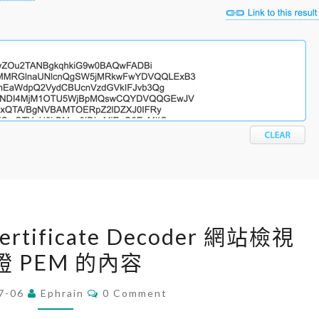
n
t
o
o
l
檢
視
數
位
簽
[
章
ertificate Decoder 網站檢視
W
中
證 PEM 的內容
e
T
b
C
i
7-06
Ephrain
0 Comment
O
]
m
M