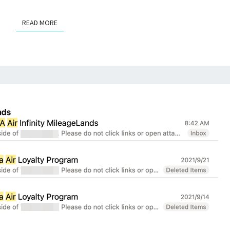
e
n
S
D
u
READ MORE
READ MORE
e
x
c
]
o
使
d
用
e
O
r
p
網
e
站
n
檢
S
視
S
憑
L
證
檢
P
查