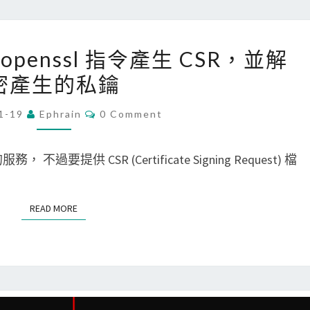
J
W
[
用 openssl 指令產生 CSR，並解
T
M
密產生的私鑰
自
a
己
c
C
1-19
Ephrain
0 Comment
O
寫
/
M
製
L
M
E
， 不過要提供 CSR (Certificate Signing Request) 檔
作
i
N
T
與
n
S
解
u
READ MORE
READ MORE
碼
x
J
]
W
使
T
用