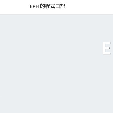
Skip
EPH 的程式日記
to
content