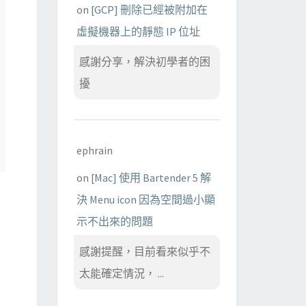
on
[GCP] 刪除已經被附加在
虛擬機器上的靜態 IP 位址
感謝分享，解決初學者的困
擾
ephrain
on
[Mac] 使用 Bartender 5 解
決 Menu icon 因為空間過小顯
示不出來的問題
感謝提醒，目前看來似乎不
太能確定情況， ...