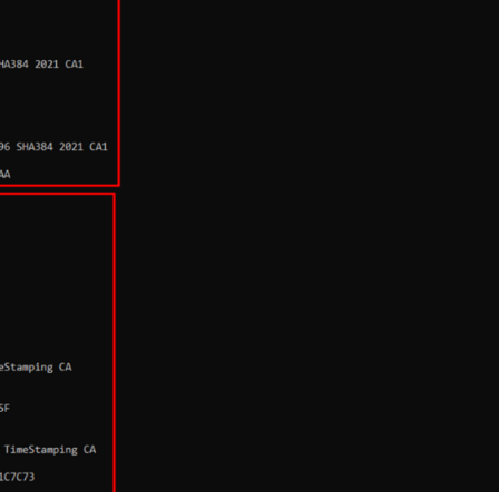
t
o
o
p
k
e
e
n
n
s
的
s
程
l
式
指
令
產
生
C
S
R
，