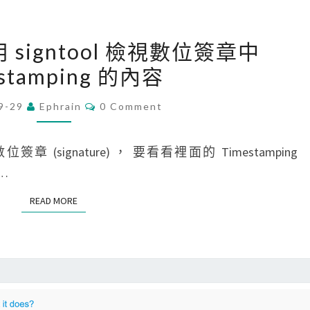
並
解
[
密
使用 signtool 檢視數位簽章中
W
產
stamping 的內容
i
生
n
C
的
9-29
Ephrain
0 Comment
O
d
M
私
o
M
鑰
E
signature) ， 要看看裡面的 Timestamping
w
N
T
u…
s
S
]
READ MORE
READ MORE
使
用
s
i
g