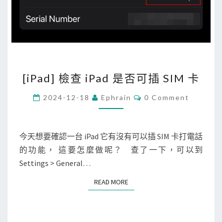
M
題
L
檔
案
，
[
並
[iPad] 檢查 iPad 是否可插 SIM 卡
i
符
P
C
合
2024-12-18
Ephrain
0 Comment
O
a
y
M
M
d
a
E
]
N
今天想要確認一台 iPad 它有沒有可以插 SIM 卡打電話
m
T
檢
的功能， 這要怎麼做呢？ 查了一下，可以到
l
S
查
Settings > General…
l
i
i
READ MORE
READ MORE
P
n
a
t
d
格