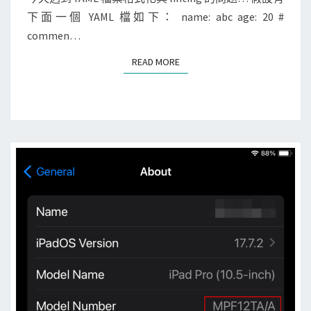
i
T
下面一個 YAML 檔如下： name: abc age: 20 #
使
S
c
commen…
用
o
y
n
READ MORE
READ MORE
a
因
m
為
l
空
f
間
m
過
t
小
自
顯
動
示
格
不
式
出
化
來
Y
的
A
問