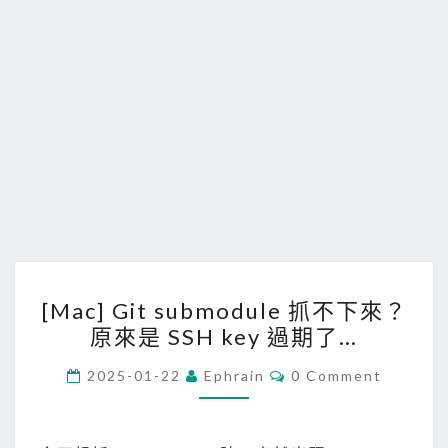
[
[Mac] Git submodule 抓不下來？
M
原來是 SSH key 過期了…
a
c
C
2025-01-22
Ephrain
0 Comment
O
]
M
M
G
E