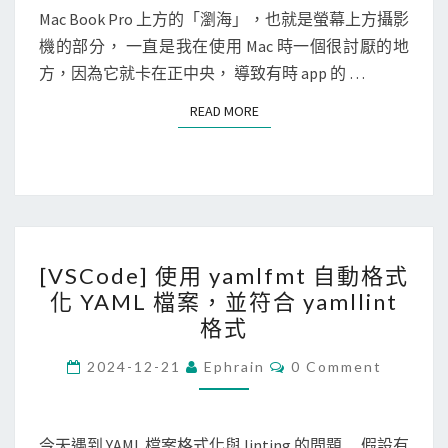
E
來
N
Mac Book Pro 上方的「瀏海」，也就是螢幕上方攝影
B
T
是
機的部分， 一直是我在使用 Mac 時一個很討厭的地
a
S
S
方，因為它就卡在正中央， 導致有時 app 的 …
r
S
t
READ MORE
READ MORE
H
e
k
n
e
d
y
e
過
r
[
期
5
[VSCode] 使用 yamlfmt 自動格式
V
了
解
化 YAML 檔案，並符合 yamllint
S
…
決
格式
C
M
o
C
2024-12-21
Ephrain
0 Comment
e
O
d
M
n
M
e
u
E
N
今天遇到 YAML 檔案格式化與 linting 的問題… 假設有
]