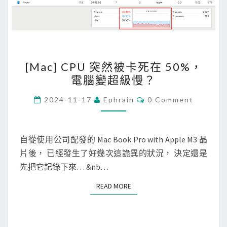
G
i
t
H
[
u
[Mac] CPU 突然被卡死在 50%，
M
b
電腦變超級慢？
a
組
c
C
2024-11-17
Ephrain
0 Comment
織
O
]
M
的
M
C
E
設
P
N
自從使用公司配發的 Mac Book Pro with Apple M3 晶
定
T
U
片後， 已經發生了好幾次這詭異的狀況， 決定還是
S
突
先把它記錄下來… &nb…
然
READ MORE
READ MORE
被
卡
死