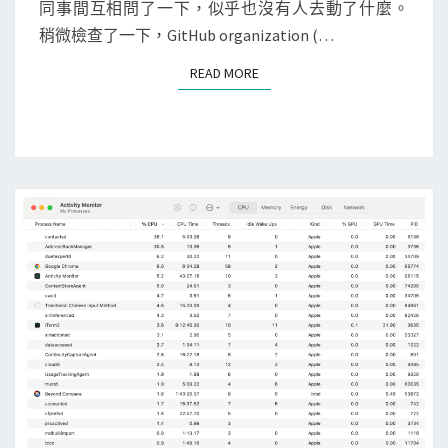
y
]
同事間互相問了一下，似乎也沒有人去動了什麼。
S
c
使
稍微檢查了一下，GitHub organization (…
o
用
READ MORE
READ MORE
p
A
g
u
2
d
套
i
件
t
l
o
g
找
出
誰
修
改
了