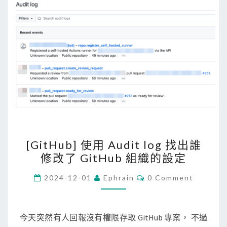
存
取
P
o
s
t
g
r
e
S
[
[GitHub] 使用 Audit log 找出誰
Q
G
修改了 GitHub 組織的設定
L
i
用
t
C
2024-12-01
Ephrain
0 Comment
O
的
H
M
M
p
u
E
s
b
N
今天突然有人回報沒有權限存取 GitHub 專案， 不過
T