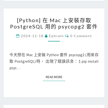
是
式
否
[
可
[Python] 在 Mac 上安裝存取
P
插
PostgreSQL 用的 psycopg2 套件
y
S
t
C
I
2024-12-18
Ephrain
0 Comment
O
h
M
M
M
o
卡
E
n
N
今天想在 Mac 上安裝 Python 套件 psycopg2 (用來存
T
]
取 PostgreSQL) 時， 出現了錯誤訊息： $ pip install
S
在
psyc…
M
READ MORE
READ MORE
a
c
上
安
裝