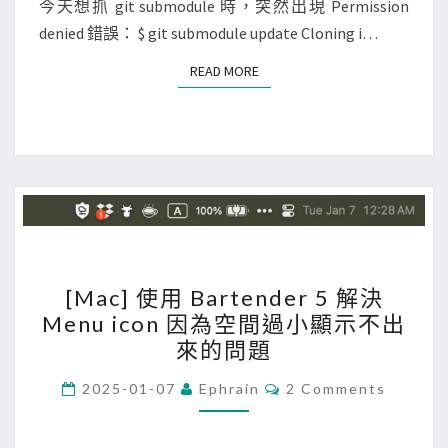
i
N
今天想抓 git submodule 時，突然出現 Permission
T
t
denied 錯誤： $ git submodule update Cloning i…
S
s
READ MORE
READ MORE
u
b
m
o
d
u
l
e
[
[Mac] 使用 Bartender 5 解決
抓
M
Menu icon 因為空間過小顯示不出
不
a
來的問題
下
c
來
]
C
2025-01-07
Ephrain
2 Comments
O
？
使
M
M
原
用