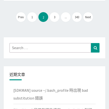
在
5
文
0
Prev
1
3
...
343
Next
2
章
%
分
，
頁
電
腦
Search
Search
變
for:
超
級
慢
近期文章
？
[SDKMAN] source ~/.bash_profile 時出現 bad
substitution 錯誤