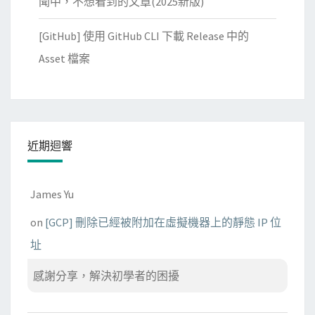
文
聞中，不想看到的文章(2025新版)
[GitHub] 使用 GitHub CLI 下載 Release 中的
Asset 檔案
近期迴響
James Yu
on
[GCP] 刪除已經被附加在虛擬機器上的靜態 IP 位
址
感謝分享，解決初學者的困擾