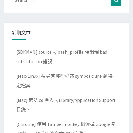
e
for:
r
e
C
近期文章
l
i
[SDKMAN] source ~/.bash_profile 時出現 bad
e
n
substitution 錯誤
t
[Mac/Linux] 搜尋有哪些檔案 symbolic link 到特
的
顯
定檔案
示
[Mac] 無法 cd 進入 ~/Library/Application Support
語
言
目錄？
為
[Chrome] 使用 Tampermonkey 過濾掉 Google 新
英