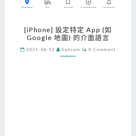
[
[iPhone] 設定特定 App (如
i
Google 地圖) 的介面語言
P
h
C
2021-06-12
Ephrain
0 Comment
O
o
M
M
n
E
e
N
T
]
S
設
定
特
定
A
p