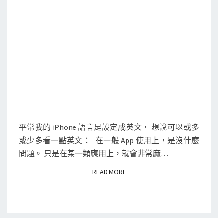
p
(
如
G
o
o
g
l
e
地
平常我的 iPhone 語言是設定成英文， 想說可以或多
圖
或少多看一點英文： 在一般 App 使用上，是沒什麼
)
問題。 只是在某一類應用上，就會非常麻…
的
READ MORE
READ MORE
介
面
語
言