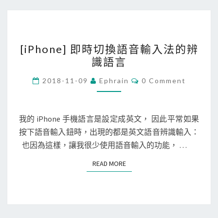
[
[iPhone] 即時切換語音輸入法的辨
i
識語言
P
h
C
2018-11-09
Ephrain
0 Comment
O
o
M
M
n
E
e
N
我的 iPhone 手機語言是設定成英文， 因此平常如果
T
]
按下語音輸入鈕時，出現的都是英文語音辨識輸入：
S
即
也因為這樣，讓我很少使用語音輸入的功能， …
時
READ MORE
READ MORE
切
換
語
音