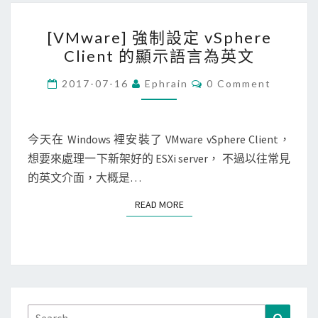
輸
[
入
[VMware] 強制設定 vSphere
V
法
Client 的顯示語言為英文
M
的
w
C
辨
2017-07-16
Ephrain
0 Comment
O
a
識
M
M
r
語
E
e
N
今天在 Windows 裡安裝了 VMware vSphere Client，
言
T
]
想要來處理一下新架好的 ESXi server， 不過以往常見
S
強
的英文介面，大概是…
制
READ MORE
READ MORE
設
定
v
S
p
h
Search
Search