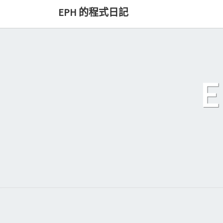
Skip
EPH 的程式日記
to
content