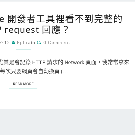
t
C
h
o
[
hrome 開發者工具裡看不到完整的
o
d
C
 request 回應？
n
e
h
程
設
r
C
7-12
Ephrain
0 Comment
式
O
定
o
M
中
m
M
E
尤其是會記錄 HTTP 請求的 Network 頁面，我常常拿來
斷
e
N
T
每次只要網頁會自動換頁 (…
點
]
S
、
C
READ MORE
READ MORE
單
h
步
r
執
o
行
m
P
e