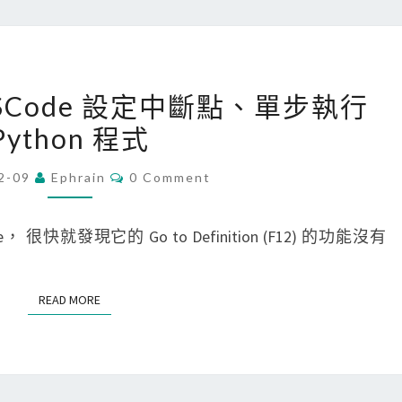
b
u
g
[
 VSCode 設定中斷點、單步執行
p
V
Python 程式
y
S
模
C
C
2-09
Ephrain
0 Comment
組
O
o
M
，
d
M
E
de， 很快就發現它的 Go to Definition (F12) 的功能沒有
遠
e
N
T
端
]
S
除
使
READ MORE
READ MORE
錯
用
P
V
y
S