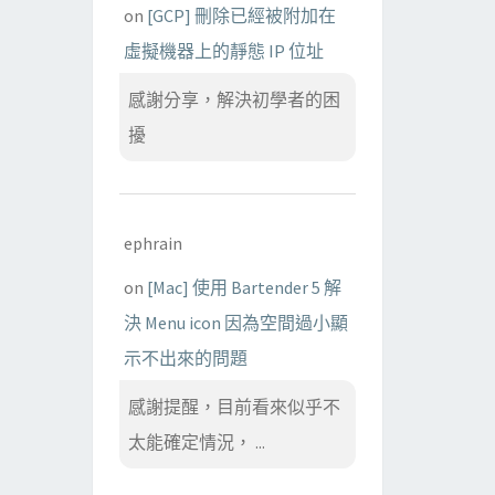
on
[GCP] 刪除已經被附加在
虛擬機器上的靜態 IP 位址
感謝分享，解決初學者的困
擾
ephrain
on
[Mac] 使用 Bartender 5 解
決 Menu icon 因為空間過小顯
示不出來的問題
感謝提醒，目前看來似乎不
太能確定情況， ...