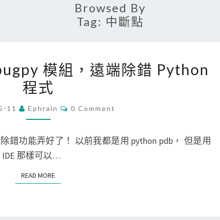
Browsed By
Tag:
中斷點
[
ebugpy 模組，遠端除錯 Python
V
程式
S
C
C
5-11
Ephrain
0 Comment
O
o
M
d
M
E
 遠端除錯功能弄好了！ 以前我都是用 python pdb， 但是用
e
N
T
IDE 那樣可以…
]
S
使
READ MORE
READ MORE
用
d
e