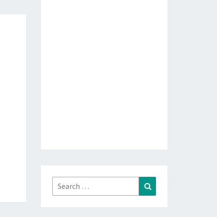
Search
Search
for: