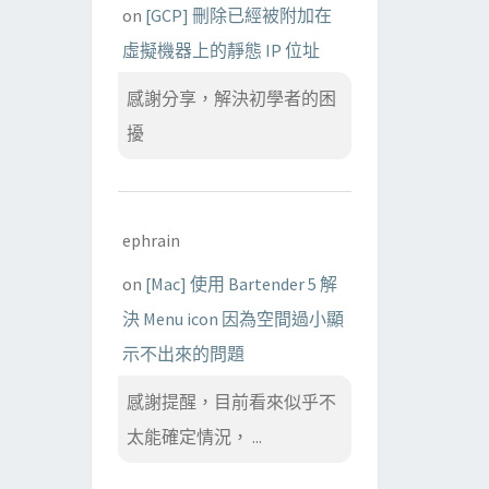
on
[GCP] 刪除已經被附加在
虛擬機器上的靜態 IP 位址
感謝分享，解決初學者的困
擾
ephrain
on
[Mac] 使用 Bartender 5 解
決 Menu icon 因為空間過小顯
示不出來的問題
感謝提醒，目前看來似乎不
太能確定情況， ...