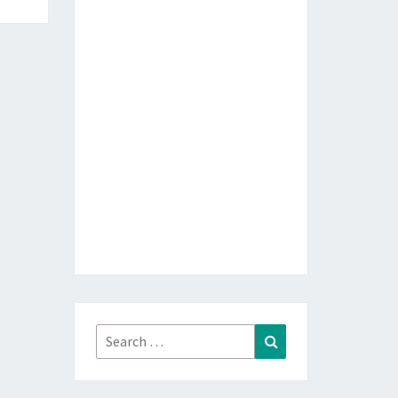
Search
Search
for: