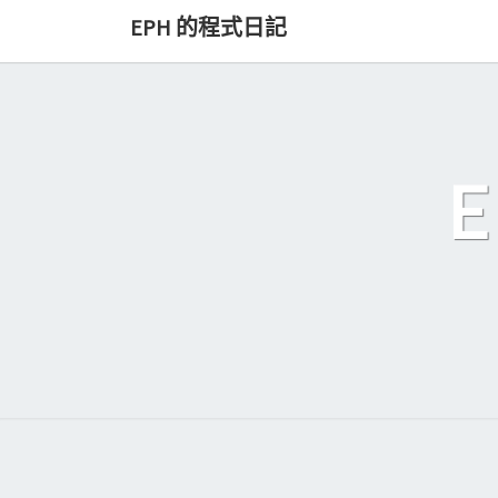
Skip
EPH 的程式日記
to
content