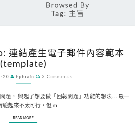
Browsed By
Tag:
主旨
[
ilto: 連結產生電子郵件內容範本
W
(template)
e
b
C
4-20
Ephrain
3 Comments
O
]
M
使
M
E
 的問題， 興起了想要做「回報問題」功能的想法… 最一
用
N
T
來實驗起來不太可行，但 m…
m
S
a
READ MORE
READ MORE
i