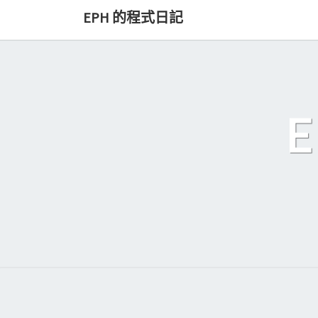
Skip
EPH 的程式日記
to
content