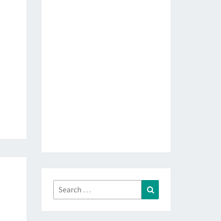
Search
Search
for: