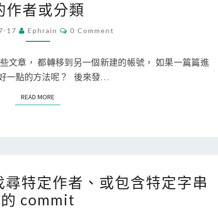
的作者或分類
o
r
C
7-17
Ephrain
0 Comment
O
d
M
P
M
E
誌裡的一些文章， 都轉移到另一個新建的帳號， 如果一篇篇進
r
N
T
好一點的方法呢？ 後來發…
e
S
s
READ MORE
READ MORE
s
]
使
用
批
[
 log 找尋特定作者、或包含特定字串
次
G
的 commit
操
i
作
t