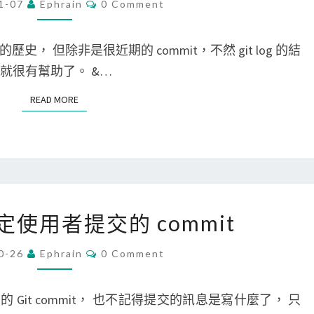
C
1-07
Ephrain
0 Comment
O
，
]
M
快
使
M
E
的歷史， 但除非是很近期的 commit，不然 git log 的結
速
用
N
T
就很有幫助了。 &…
修
g
S
改
i
READ MORE
READ MORE
大
t
量
l
文
o
章
g
的
找
[
特定使用者提交的 commit
作
尋
G
者
特
i
C
0-26
Ephrain
0 Comment
O
或
定
t
M
M
分
作
]
E
Git commit， 也不記得提交的訊息是寫什麼了， 只
N
類
者
搜