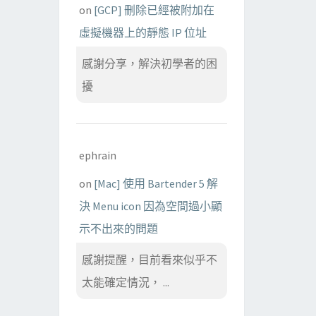
on
[GCP] 刪除已經被附加在
虛擬機器上的靜態 IP 位址
感謝分享，解決初學者的困
擾
ephrain
on
[Mac] 使用 Bartender 5 解
決 Menu icon 因為空間過小顯
示不出來的問題
感謝提醒，目前看來似乎不
太能確定情況， ...