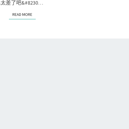
T
太差了吧&#8230…
S
、
尋
READ MORE
READ MORE
或
特
包
定
含
使
特
用
定
者
字
提
串
交
的
的
c
c
o
o
m
m
m
m
i
i
t
t