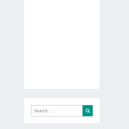
Search
Search
for: