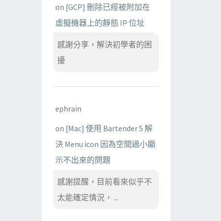
on
[GCP] 刪除已經被附加在
虛擬機器上的靜態 IP 位址
感謝分享，解決初學者的困
擾
ephrain
on
[Mac] 使用 Bartender 5 解
決 Menu icon 因為空間過小顯
示不出來的問題
感謝提醒，目前看來似乎不
太能確定情況， ...