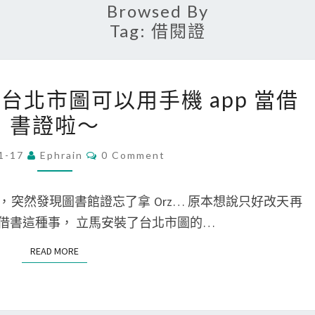
Browsed By
Tag:
借閱證
[
one] 台北市圖可以用手機 app 當借
A
書證啦～
n
d
C
1-17
Ephrain
0 Comment
O
r
M
o
M
E
突然發現圖書館證忘了拿 Orz… 原本想說只好改天再
i
N
T
借書這種事， 立馬安裝了台北市圖的…
d
S
/
READ MORE
READ MORE
i
P
h