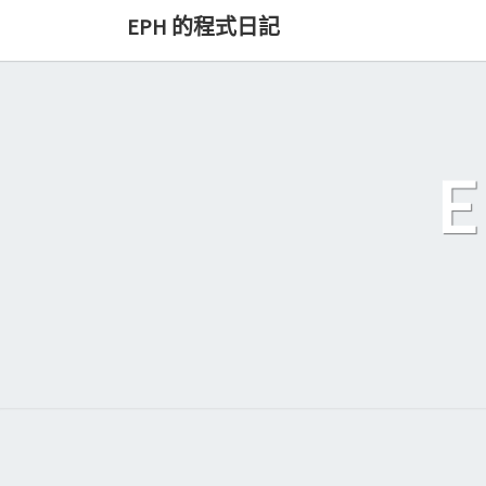
Skip
EPH 的程式日記
to
content