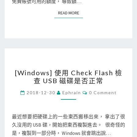
a
免費帳號可用的額度， 導致額…
t
READ MORE
READ MORE
u
s
C
a
k
e
[
免
[Windows] 使用 Check Flash 檢
W
費
查 USB 磁碟是否正常
i
服
n
務
C
2018-12-30
Ephrain
0 Comment
O
d
，
M
M
o
來
E
w
N
監
最近想要把硬碟上的一些東西搬移出來， 拿出了很
T
s
測
久沒用的 USB 碟，開始把東西複製進去。 很奇怪的
S
]
網
是，複製到一部分時， Windows 就會跳出說…