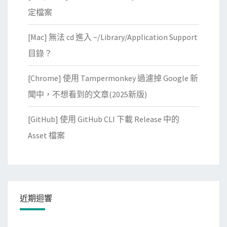
磁
定檔案
碟
[Mac] 無法 cd 進入 ~/Library/Application Support
是
否
目錄？
正
[Chrome] 使用 Tampermonkey 過濾掉 Google 新
常
聞中，不想看到的文章(2025新版)
[GitHub] 使用 GitHub CLI 下載 Release 中的
Asset 檔案
近期迴響