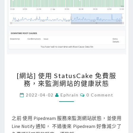
[
[網站] 使用 StatusCake 免費服
網
務，來監測網站的健康狀態
站
]
C
2022-04-02
Ephrain
0 Comment
O
使
M
M
用
E
S
N
之前 使用 Pipedream 服務來監測網站狀態，並使用
T
t
Line Notify 通知， 不過後來 Pipedream 好像減少了
S