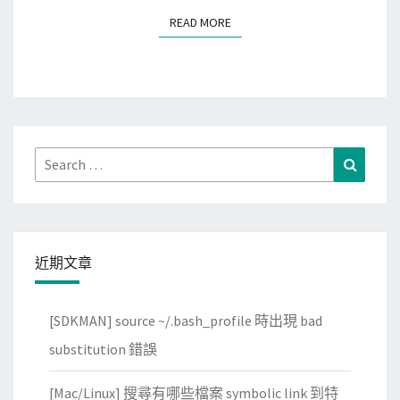
使
站
READ MORE
READ MORE
用
的
C
健
h
康
e
狀
c
態
k
Search
Search
F
for:
l
a
s
近期文章
h
檢
[SDKMAN] source ~/.bash_profile 時出現 bad
查
U
substitution 錯誤
S
[Mac/Linux] 搜尋有哪些檔案 symbolic link 到特
B