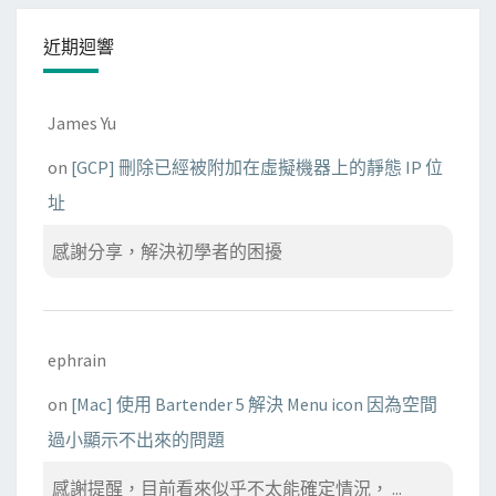
近期迴響
James Yu
on
[GCP] 刪除已經被附加在虛擬機器上的靜態 IP 位
址
感謝分享，解決初學者的困擾
ephrain
on
[Mac] 使用 Bartender 5 解決 Menu icon 因為空間
過小顯示不出來的問題
感謝提醒，目前看來似乎不太能確定情況， ...