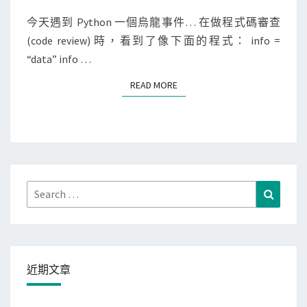
u
今天遇到 Python 一個烏龍事件… 在做程式碼審查
p
(code review) 時，看到了像下面的程式： info =
l
“data” info …
e
運
READ MORE
READ MORE
算
子
的
優
先
Search
Search
權
for:
騙
啦
！
近期文章