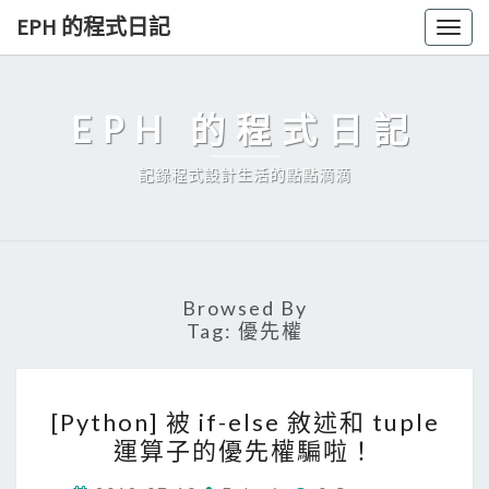
Skip
EPH 的程式日記
Togg
to
navig
content
EPH 的程式日記
記錄程式設計生活的點點滴滴
Browsed By
Tag:
優先權
[
[Python] 被 if-else 敘述和 tuple
P
運算子的優先權騙啦！
y
C