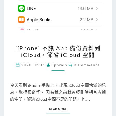
立
靜
態
網
站
[
[iPhone] 不讓 App 備份資料到
i
iCloud，節省 iCloud 空間
P
h
C
2020-02-11
Ephrain
3 Comments
O
o
M
M
n
E
e
N
今天看到 iPhone 手機上， 出現 iCloud 空間快滿的訊
T
]
息，覺得很奇怪， 因為我之前就曾經刪除相片占據
S
不
的空間，解決 iCloud 空間不足的問題， 也…
讓
READ MORE
READ MORE
A