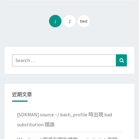
f
足
l
無
文
o
法
2
Next
1
章
w
備
分
a
份
頁
p
的
p
問
Search
Search
記
題
for:
錄
停
車
近期文章
位
照
片
[SDKMAN] source ~/.bash_profile 時出現 bad
與
substitution 錯誤
位
置