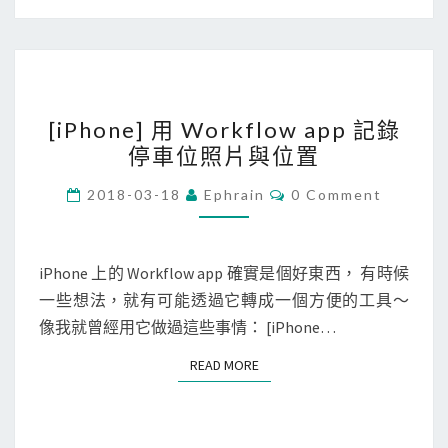
占
定
據
的
空
[
間
[iPhone] 用 Workflow app 記錄
i
，
停車位照片與位置
P
解
h
C
決
2018-03-18
Ephrain
0 Comment
O
o
i
M
M
n
C
E
e
N
iPhone 上的 Workflow app 確實是個好東西， 有時候
l
T
]
一些想法，就有可能透過它轉成一個方便的工具～
o
S
用
像我就曾經用它做過這些事情： [iPhone…
u
W
d
READ MORE
READ MORE
o
空
r
間
k
不