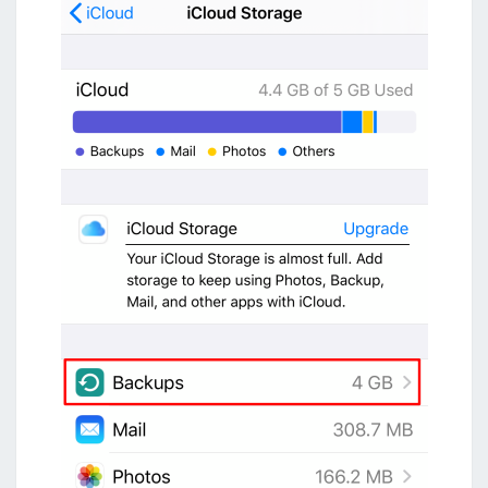
n
g
o
n
A
W
S
L
a
b
1
:
使
用
S
3
建