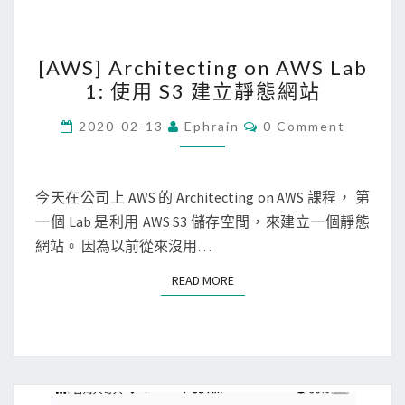
g
腦
e
的
[
s
[AWS] Architecting on AWS Lab
網
A
e
1: 使用 S3 建立靜態網站
路
W
r
封
S
C
v
2020-02-13
Ephrain
0 Comment
O
包
]
e
M
M
轉
A
r
E
存
r
N
今天在公司上 AWS 的 Architecting on AWS 課程， 第
錯
T
至
c
一個 Lab 是利用 AWS S3 儲存空間，來建立一個靜態
誤
S
本
h
網站。 因為以前從來沒用…
訊
機
i
息
READ MORE
READ MORE
t
？
e
c
t
i