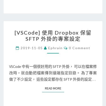
p
p
備
份
[
資
[VSCode] 使用 Dropbox 保留
V
料
SFTP 外掛的專案設定
S
到
C
C
i
2019-11-05
Ephrain
0 Comment
O
o
C
M
M
d
l
E
e
N
VSCode 中有一個很好用的 SFTP 外掛， 可以在檔案修
o
T
]
改時，就自動把檔案傳到遠端指定目錄。 為了專案
u
S
使
做了不少設定， 這些設定都存在 SFTP 外掛的設定…
d
用
，
READ MORE
READ MORE
D
節
r
省
o
i