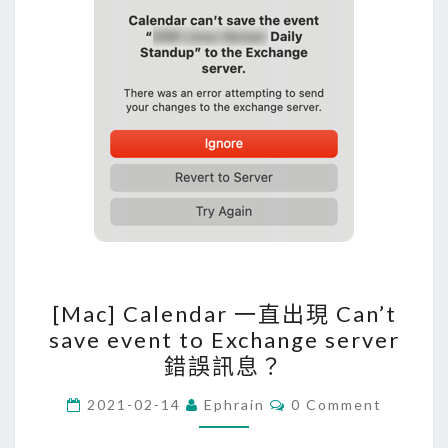
[
[Mac] Calendar 一直出現 Can’t
M
save event to Exchange server
a
錯誤訊息？
c
]
C
2021-02-14
Ephrain
0 Comment
O
C
M