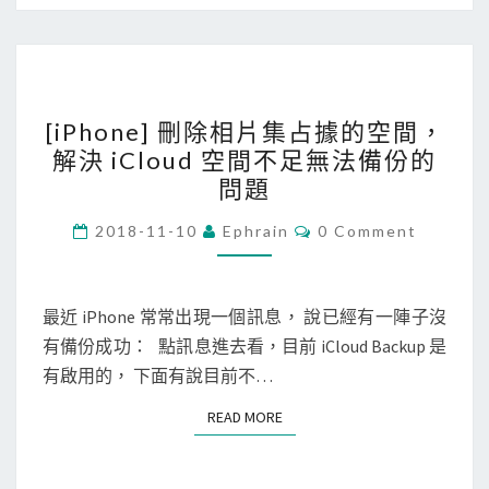
p
C
b
l
o
o
[
x
u
[iPhone] 刪除相片集占據的空間，
i
保
d
解決 iCloud 空間不足無法備份的
P
留
空
問題
h
S
間
o
C
F
2018-11-10
Ephrain
0 Comment
O
n
T
M
M
e
P
E
N
最近 iPhone 常常出現一個訊息， 說已經有一陣子沒
]
外
T
有備份成功： 點訊息進去看，目前 iCloud Backup 是
刪
掛
S
有啟用的， 下面有說目前不…
除
的
相
專
READ MORE
READ MORE
片
案
集
設