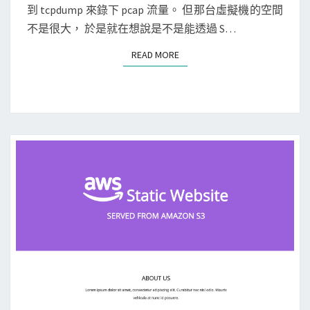
T
透
到 tcpdump 來錄下 pcap 流量。 但那台虛擬機的空間
S
a
過
不是很大， 於是就在想說是不是能透過 S…
v
s
e
READ MORE
READ MORE
s
e
h
v
與
e
t
n
c
t
p
t
d
o
u
E
m
x
p
c
將
h
遠
a
端
n
電