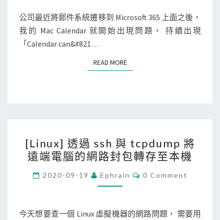
M
a
E
N
公司最近將郵件系統遷移到 Microsoft 365 上面之後，
l
T
我的 Mac Calendar 就開始出現問題， 持續出現
e
S
「Calendar can&#821…
n
d
READ MORE
READ MORE
a
r
一
直
出
[
現
[Linux] 透過 ssh 與 tcpdump 將
L
C
遠端電腦的網路封包轉存至本機
i
a
n
C
2020-09-19
Ephrain
0 Comment
n
O
u
’
M
M
x
t
E
]
N
今天想要查一個 Linux 虛擬機器的網路問題， 需要用
s