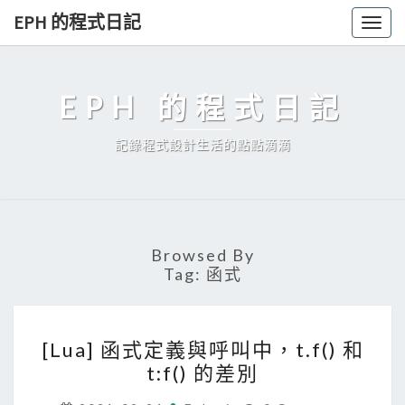
Skip
EPH 的程式日記
Togg
to
navig
content
EPH 的程式日記
記錄程式設計生活的點點滴滴
Browsed By
Tag:
函式
[
[Lua] 函式定義與呼叫中，t.f() 和
L
t:f() 的差別
u
C