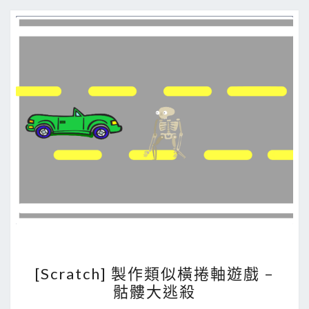
—
走
山
路
的
貓
(
M
o
u
n
t
a
i
[
[Scratch] 製作類似橫捲軸遊戲 –
n
S
骷髏大逃殺
-
c