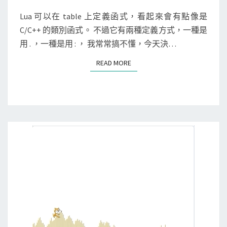
t
Lua 可以在 table 上定義函式，看起來會有點像是
:
C/C++ 的類別函式。 不過它有兩種定義方式，一種是
f
用 . ，一種是用 : ， 我常常搞不懂，今天決…
(
)
READ MORE
READ MORE
的
差
別