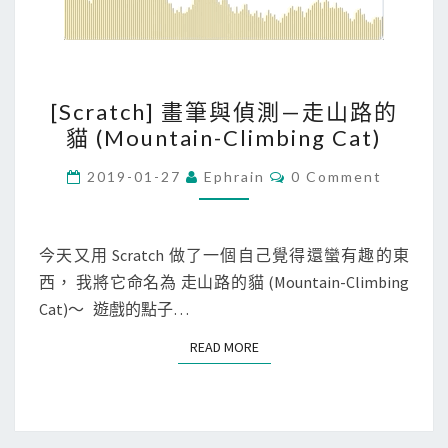
[
[Scratch] 畫筆與偵測—走山路的
S
貓 (Mountain-Climbing Cat)
c
r
C
2019-01-27
Ephrain
0 Comment
O
a
M
M
t
E
c
N
今天又用 Scratch 做了一個自己覺得還蠻有趣的東
T
h
西， 我將它命名為 走山路的貓 (Mountain-Climbing
S
]
Cat)～ 遊戲的點子…
畫
READ MORE
READ MORE
筆
與
偵
測