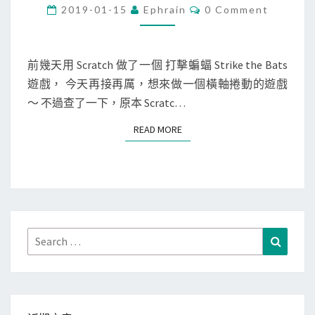
C
r
C
2019-01-15
Ephrain
0 Comment
O
l
a
M
M
i
t
E
m
c
N
前幾天用 Scratch 做了一個 打擊蝙蝠 Strike the Bats
T
b
h
遊戲， 今天再接再厲，想來做一個橫軸捲動的遊戲
S
i
]
～ 不過查了一下，原本 Scratc…
n
製
READ MORE
READ MORE
g
作
C
類
a
似
t
橫
)
捲
軸
Search
Search
遊
for:
戲
–
骷