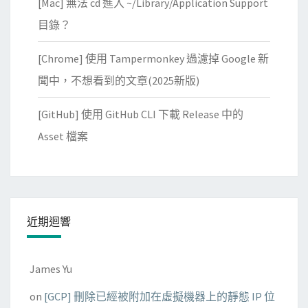
[Mac] 無法 cd 進入 ~/Library/Application Support
享
單
目錄？
字
[Chrome] 使用 Tampermonkey 過濾掉 Google 新
至
字
聞中，不想看到的文章(2025新版)
典
[GitHub] 使用 GitHub CLI 下載 Release 中的
查
詢
Asset 檔案
近期迴響
James Yu
on
[GCP] 刪除已經被附加在虛擬機器上的靜態 IP 位