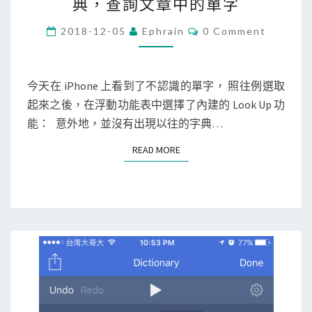
典，查詢文章中的單字
P
h
C
2018-12-05
Ephrain
0 Comment
O
o
M
M
n
E
e
N
今天在 iPhone 上看到了不認識的單字， 照往例選取
T
]
起來之後，在浮動功能表中選擇了內建的 Look Up 功
S
使
能： 意外地，並沒有出現以往的字典…
用
READ MORE
READ MORE
內
建
英
英
、
英
漢
字
典