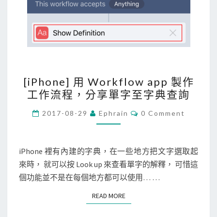
，
查
詢
文
章
[
中
[iPhone] 用 Workflow app 製作
i
的
工作流程，分享單字至字典查詢
P
單
h
C
2017-08-29
Ephrain
0 Comment
字
O
o
M
M
n
E
e
N
iPhone 裡有內建的字典，在一些地方把文字選取起
T
]
來時， 就可以按 Look up 來查看單字的解釋， 可惜這
S
用
個功能並不是在每個地方都可以使用… …
W
READ MORE
READ MORE
o
r