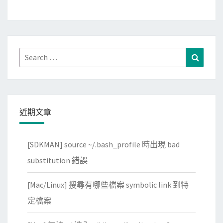
k
f
l
o
Search
Search
w
for:
a
p
p
近期文章
製
作
[SDKMAN] source ~/.bash_profile 時出現 bad
工
作
substitution 錯誤
流
[Mac/Linux] 搜尋有哪些檔案 symbolic link 到特
程
，
定檔案
分