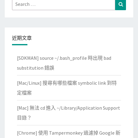
Search
Search
e
for:
c
u
r
近期文章
e
惱
人
[SDKMAN] source ~/.bash_profile 時出現 bad
的
substitution 錯誤
圖
示
[Mac/Linux] 搜尋有哪些檔案 symbolic link 到特
(
定檔案
P
u
[Mac] 無法 cd 進入 ~/Library/Application Support
l
目錄？
s
e
[Chrome] 使用 Tampermonkey 過濾掉 Google 新