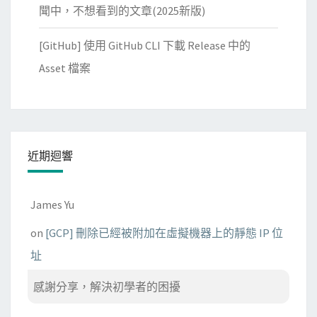
T
聞中，不想看到的文章(2025新版)
r
a
[GitHub] 使用 GitHub CLI 下載 Release 中的
y
Asset 檔案
)
近期迴響
James Yu
on
[GCP] 刪除已經被附加在虛擬機器上的靜態 IP 位
址
感謝分享，解決初學者的困擾