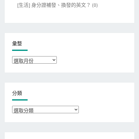
[生活] 身分證補發、換發的英文？
(0)
彙整
彙
整
分類
分
類