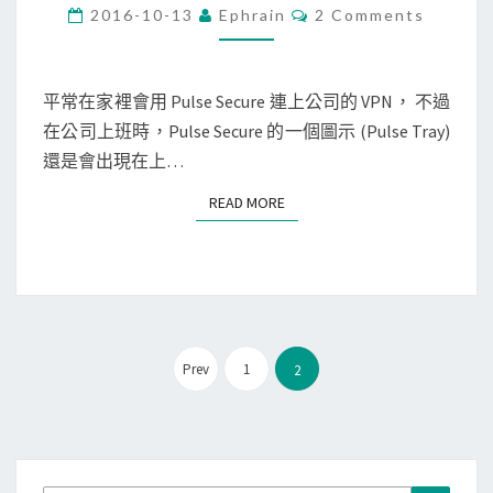
c
C
2016-10-13
Ephrain
2 Comments
O
]
M
M
不
E
連
N
平常在家裡會用 Pulse Secure 連上公司的 VPN， 不過
T
V
在公司上班時，Pulse Secure 的一個圖示 (Pulse Tray)
S
P
還是會出現在上…
N
READ MORE
READ MORE
時
，
關
閉
P
文
u
Prev
1
2
章
l
分
s
頁
e
S