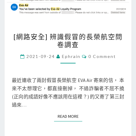
[
[網路安全] 辨識假冒的長榮航空問
網
卷調查
路
安
C
2021-09-24
Ephrain
0 Comment
O
全
M
M
]
E
辨
N
最近連收了兩封假冒長榮航空 EVA Air 寄來的信， 本
T
識
來不太想理它，都直接刪掉， 不過詐騙者不屈不撓
S
假
(正向的成語好像不應該用在這裡？) 的又寄了第三封
冒
過來…
的
READ MORE
READ MORE
長
榮