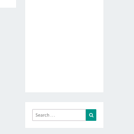
Search
Search
for: