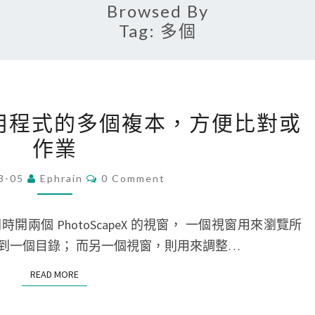
Browsed By
Tag:
多個
[
個應用程式的多個複本，方便比對或
M
作業
a
c
C
3-05
Ephrain
0 Comment
O
]
M
開
M
E
兩個 PhotoScapeX 的視窗， 一個視窗用來瀏覽所
啟
N
T
到一個目錄； 而另一個視窗，則用來調整…
一
S
個
READ MORE
READ MORE
應