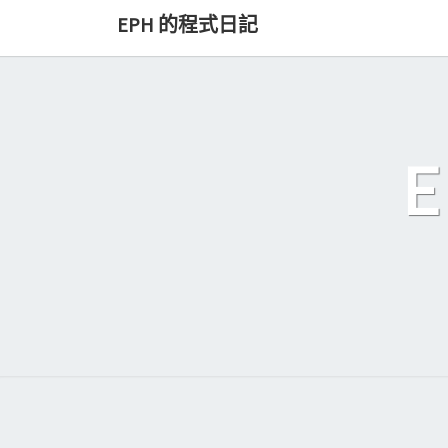
Skip
EPH 的程式日記
to
content