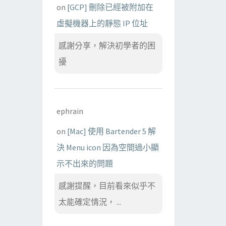
on
[GCP] 刪除已經被附加在
虛擬機器上的靜態 IP 位址
感謝分享，解決初學者的困
擾
ephrain
on
[Mac] 使用 Bartender 5 解
決 Menu icon 因為空間過小顯
示不出來的問題
感謝提醒，目前看來似乎不
太能確定情況， ...