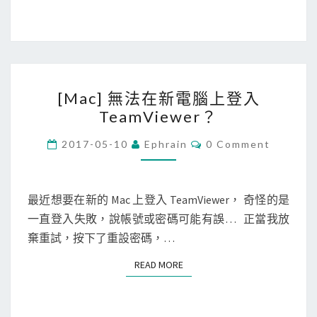
W
i
r
e
[
s
[Mac] 無法在新電腦上登入
M
h
TeamViewer？
a
a
c
C
2017-05-10
Ephrain
0 Comment
r
O
]
k
M
M
無
找
E
法
N
最近想要在新的 Mac 上登入 TeamViewer， 奇怪的是
出
T
在
一直登入失敗，說帳號或密碼可能有誤… 正當我放
S
連
新
棄重試，按下了重設密碼，…
線
電
W
READ MORE
READ MORE
腦
i
上
n
登