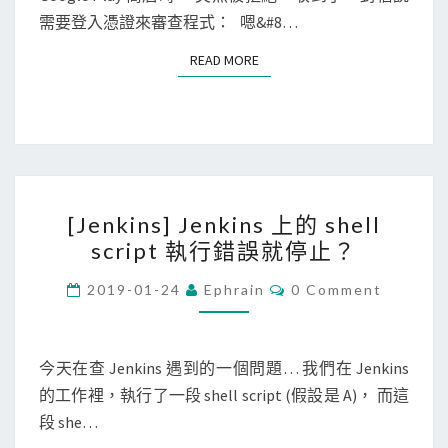
？
需要登入憑證來審查程式： 嗯&#8…
A
p
READ MORE
READ MORE
p
上
架
G
o
[
o
[Jenkins] Jenkins 上的 shell
J
g
script 執行錯誤就停止？
e
l
n
C
2019-01-24
Ephrain
0 Comment
e
O
k
P
M
M
i
l
E
n
N
今天在查 Jenkins 遇到的一個問題… 我們在 Jenkins
a
T
s
的工作裡，執行了一段 shell script (假設是 A)， 而這
S
y
]
段 she…
商