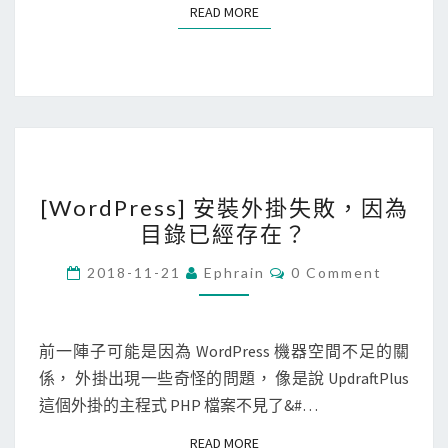
J
店
READ MORE
READ MORE
e
被
n
拒
k
絕
i
，
n
因
s
為
[
上
需
[WordPress] 安裝外掛失敗，因為
W
的
要
目錄已經存在？
o
s
登
r
h
C
2018-11-21
Ephrain
0 Comment
入
O
d
e
M
憑
M
P
l
證
E
r
N
l
前一陣子可能是因為 WordPress 機器空間不足的關
來
T
e
s
係， 外掛出現一些奇怪的問題， 像是說 UpdraftPlus
S
審
s
c
這個外掛的主程式 PHP 檔案不見了&#…
查
s
r
程
READ MORE
READ MORE