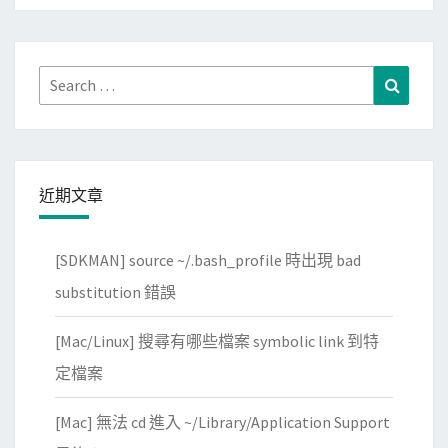
d
入
o
T
w
e
Search
Search
s
a
for:
共
m
享
V
資
i
料
近期文章
e
夾
w
失
[SDKMAN] source ~/.bash_profile 時出現 bad
e
敗
r
substitution 錯誤
的
？
原
[Mac/Linux] 搜尋有哪些檔案 symbolic link 到特
因
定檔案
[Mac] 無法 cd 進入 ~/Library/Application Support