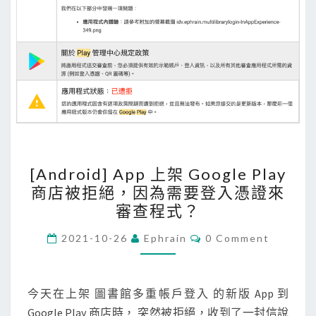
c
r
p
t
o
套
件
會
[
讓
[Android] App 上架 Google Play
A
S
商店被拒絕，因為需要登入憑證來
n
S
審查程式？
d
H
r
C
2021-10-26
Ephrain
0 Comment
連
O
o
M
線
M
i
E
失
N
今天在上架 圖書館多重帳戶登入 的新版 App 到
d
敗
T
Google Play 商店時， 突然被拒絕，收到了一封信說
]
S