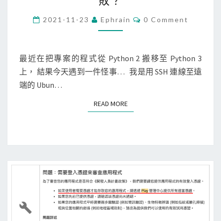
敗？
t
h
C
2021-11-23
Ephrain
0 Comment
O
o
M
M
n
E
N
最近在把專案的程式從 Python 2 搬移至 Python 3
]
T
上， 結果今天遇到一件怪事… 我是用 SSH 連線至遠
移
S
端的 Ubun…
除
P
READ MORE
READ MORE
y
t
h
o
n
3
的
p
y