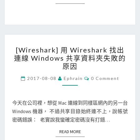
]
i
式
安
p
？
裝
t
外
執
掛
行
[
失
錯
[Wireshark] 用 Wireshark 找出
W
敗
誤
連線 Windows 共享資料夾失敗的
i
，
就
原因
r
因
停
e
C
2017-08-08
Ephrain
0 Comment
為
止
O
s
目
M
？
M
h
錄
E
N
今天在公司裡，想從 Mac 連線到同樣區網內的另一台
a
已
T
Windows 機器， 不過共享目錄始終連不上，說帳號
r
S
經
密碼錯誤： 老實說我蠻確定密碼沒有打錯…
k
存
]
在
READ MORE
READ MORE
用
？