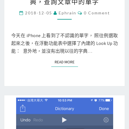
典，查詢文章中的單字
P
h
C
2018-12-05
Ephrain
0 Comment
O
o
M
M
n
E
e
N
今天在 iPhone 上看到了不認識的單字， 照往例選取
T
]
起來之後，在浮動功能表中選擇了內建的 Look Up 功
S
使
能： 意外地，並沒有出現以往的字典…
用
READ MORE
READ MORE
內
建
英
英
、
英
漢
字
典