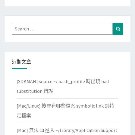
檔
享
目
單
錄
字
，
Search
至
Search
在
for:
字
新
典
電
查
腦
詢
近期文章
上
直
[SDKMAN] source ~/.bash_profile 時出現 bad
接
還
substitution 錯誤
原
[Mac/Linux] 搜尋有哪些檔案 symbolic link 到特
定檔案
[Mac] 無法 cd 進入 ~/Library/Application Support