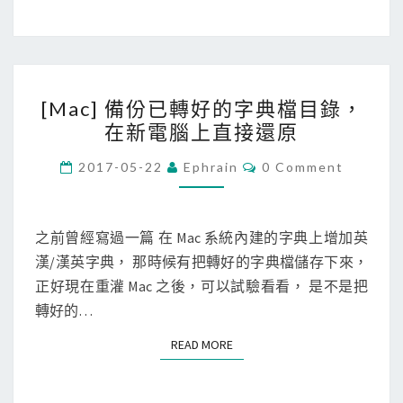
k
f
l
[
o
[Mac] 備份已轉好的字典檔目錄，
M
w
在新電腦上直接還原
a
a
c
C
p
2017-05-22
Ephrain
0 Comment
O
]
p
M
M
備
製
E
份
N
之前曾經寫過一篇 在 Mac 系統內建的字典上增加英
作
T
已
漢/漢英字典， 那時候有把轉好的字典檔儲存下來，
工
S
轉
正好現在重灌 Mac 之後，可以試驗看看， 是不是把
作
好
轉好的…
流
的
程
READ MORE
READ MORE
字
，
典
分