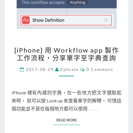
，
查
詢
文
章
[
中
[iPhone] 用 Workflow app 製作
i
的
工作流程，分享單字至字典查詢
P
單
h
C
2017-08-29
Ephrain
0 Comment
字
O
o
M
M
n
E
e
N
iPhone 裡有內建的字典，在一些地方把文字選取起
T
]
來時， 就可以按 Look up 來查看單字的解釋， 可惜這
S
用
個功能並不是在每個地方都可以使用… …
W
READ MORE
READ MORE
o
r