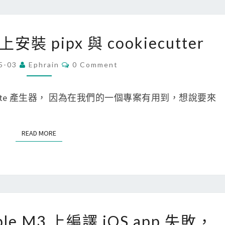
p
強
[
 上安裝 pipx 與 cookiecutter
制
P
安
y
C
5-03
Ephrain
0 Comment
O
裝
t
M
M
同
h
E
on template 產生器， 因為在我們的一個專案有用到，想說要來
N
版
o
T
S
本
n
READ MORE
READ MORE
的
]
P
在
y
M
t
a
h
c
[
o
上
Apple M3 上編譯 iOS app 失敗，
C