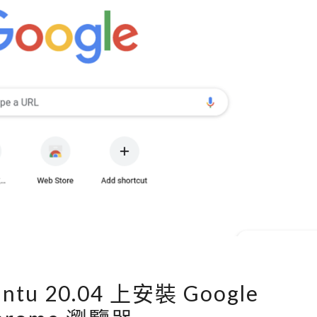
出
S
現
D
S
K
k
i
p
p
i
n
g
p
o
d
[
i
untu 20.04 上安裝 Google
L
n