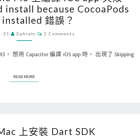
n
安
 install because CocoaPods
a
套
裝
t installed 錯誤？
p
件
p
a
i
C
2-25
Ephrain
2 Comments
c
O
p
M
i
x
M
E
 想用 Capacitor 編譯 iOS app 時， 出現了 Skipping
t
與
N
T
o
c
S
r
o
READ MORE
READ MORE
]
o
在
k
A
i
p
e
p
c
[
 Mac 上安裝 Dart SDK
l
u
D