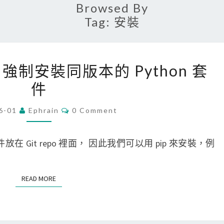
Browsed By
Tag:
安裝
[
pip 強制安裝同版本的 Python 套
P
件
y
t
C
6-01
Ephrain
0 Comment
O
h
M
o
M
E
放在 Git repo 裡面， 因此我們可以用 pip 來安裝，例
n
N
T
]
S
使
READ MORE
READ MORE
用
p
i