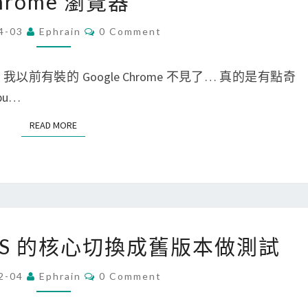
hrome 瀏覽器
i
s
n
t
C
4-03
Ephrain
0 Comment
O
u
a
M
x
M
l
E
面， 我以前有裝的 Google Chrome 不見了… 真的是有點奇
]
N
l
T
u…
在
b
S
U
READ MORE
READ MORE
e
b
c
u
a
n
u
t
s
u
[
e
entOS 的核心切換成舊版本做測試
2
L
C
0
i
o
C
2-04
Ephrain
0 Comment
O
.
n
c
M
M