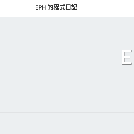
Skip
EPH 的程式日記
to
content