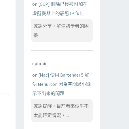
on
[GCP] 刪除已經被附加在
虛擬機器上的靜態 IP 位址
感謝分享，解決初學者的困
擾
ephrain
on
[Mac] 使用 Bartender 5 解
決 Menu icon 因為空間過小顯
示不出來的問題
感謝提醒，目前看來似乎不
太能確定情況， ...