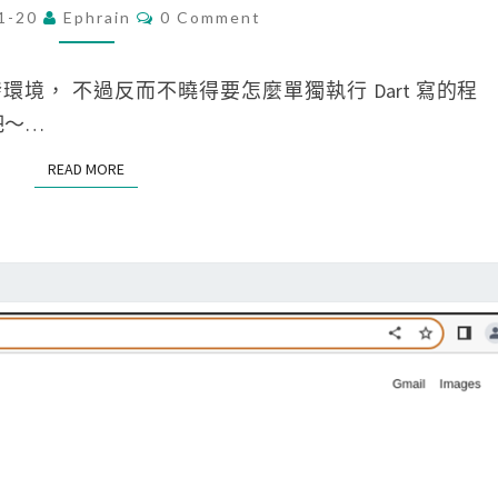
e
t
a
C
1-20
Ephrain
0 Comment
O
M
t
r
M
3
M
e
t
E
er 開發環境， 不過反而不曉得要怎麼單獨執行 Dart 寫的程
上
N
r
]
T
 吧～…
編
S
在
譯
READ MORE
READ MORE
M
i
a
O
c
S
上
a
安
p
裝
p
D
失
a
敗
r
，
t