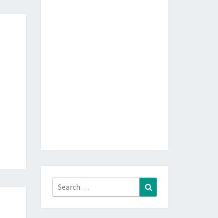
Search
Search
for: