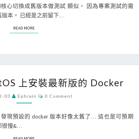
0
u
o
E
untu 的核心切換成舊版本做測試 類似， 因為專案測試的需
N
4
x
a
T
成舊版本。 已經是之前留下…
S
上
]
P
READ MORE
READ MORE
安
將
o
裝
C
d
G
e
s
o
n
i
o
t
s
[
g
O
n
entOS 上安裝最新版的 Docker
D
l
S
o
o
e
的
t
C
2-03
Ephrain
0 Comment
O
c
C
核
i
M
M
k
h
心
n
E
ker，發現預設的 docker 版本好像太舊了… 這也是可預期
N
e
r
切
s
T
都很慢&…
S
r
o
換
t
READ MORE
READ MORE