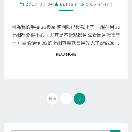
]
C
2017-07-04
Ephrain
0 Comment
O
使
M
M
用
E
Y
N
因為我的手機 3G 吃到飽期限已經截止了， 現在用 3G
T
o
上網都要很小心，尤其是不能點影片或看圖片漫畫等
S
!
等， 隨隨便便 3G 的上網容量就會用光光了&#8230…
F
READ MORE
READ MORE
r
e
e
W
i
文
-
Prev
1
2
章
F
分
i
頁
，
免