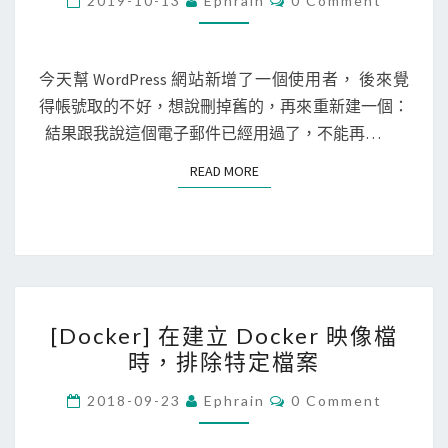
2019-10-13
Ephrain
0 Comment
象
案
O
d
M
檔
M
P
時
E
r
N
今天幫 WordPress 網站新增了一個使用者， 後來覺
，
T
e
得帳號取的不好，想說刪掉舊的，再來重新建一個：
S
出
s
結果跟我說這個電子郵件已經用過了，不能再…
現
s
R
READ MORE
READ MORE
]
p
新
m
增
d
使
b
用
c
[
者
h
[Docker] 在建立 Docker 映像檔
D
失
e
時，排除特定檔案
o
敗
c
c
C
，
2018-09-23
Ephrain
0 Comment
k
O
k
因
M
s
M