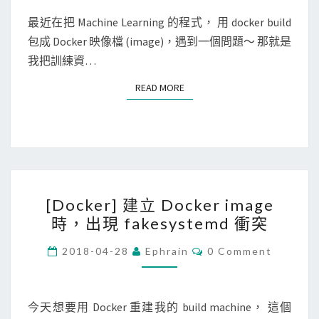
e
為
E
u
r
N
最近在把 Machine Learning 的程式， 用 docker build
e
m
T
]
包成 Docker 映像檔 (image)，遇到一個問題～ 那就是
m
S
i
在
我把訓練資…
a
s
建
i
READ MORE
READ MORE
i
立
l
n
D
信
v
o
箱
a
c
已
l
k
經
i
[
e
被
[Docker] 建立 Docker image
d
D
r
使
時，出現 fakesystemd 衝突
的
o
映
用
錯
c
C
像
2018-04-28
Ephrain
0 Comment
了
O
誤
k
檔
M
？
訊
M
e
時
E
息
r
N
今天想要用 Docker 重建我的 build machine， 這個
，
T