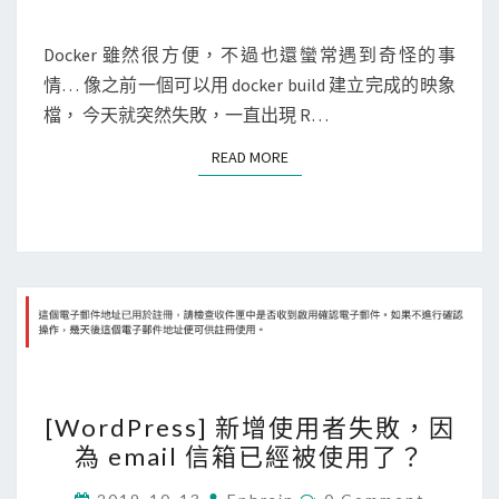
中
M
r
排
E
N
Docker 雖然很方便，不過也還蠻常遇到奇怪的事
]
除
T
情… 像之前一個可以用 docker build 建立完成的映象
d
S
掉
檔， 今天就突然失敗，一直出現 R…
o
特
c
定
READ MORE
READ MORE
k
檔
e
案
r
，
b
建
u
立
i
新
l
的
d
t
[
建
g
[WordPress] 新增使用者失敗，因
W
立
z
為 email 信箱已經被使用了？
o
映
檔
r
C