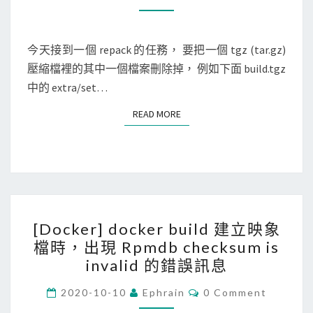
O
u
立
M
M
x
出
E
]
N
今天接到一個 repack 的任務， 要把一個 tgz (tar.gz)
新
T
從
壓縮檔裡的其中一個檔案刪除掉， 例如下面 build.tgz
的
S
t
中的 extra/set…
分
g
支
READ MORE
READ MORE
z
(
t
a
r
[
.
[Docker] docker build 建立映象
D
g
檔時，出現 Rpmdb checksum is
o
z
invalid 的錯誤訊息
c
)
k
C
2020-10-10
Ephrain
0 Comment
檔
O
e
M