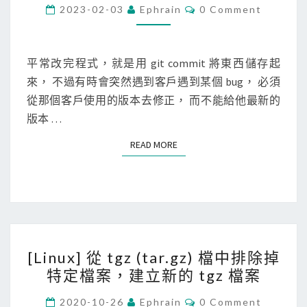
t
C
2023-02-03
Ephrain
0 Comment
O
]
M
M
從
E
任
N
平常改完程式，就是用 git commit 將東西儲存起
T
意
來， 不過有時會突然遇到客戶遇到某個 bug， 必須
S
一
從那個客戶使用的版本去修正， 而不能給他最新的
個
版本 …
c
READ MORE
READ MORE
o
m
m
i
t
[
節
[Linux] 從 tgz (tar.gz) 檔中排除掉
L
點
特定檔案，建立新的 tgz 檔案
i
，
n
C
建
2020-10-26
Ephrain
0 Comment