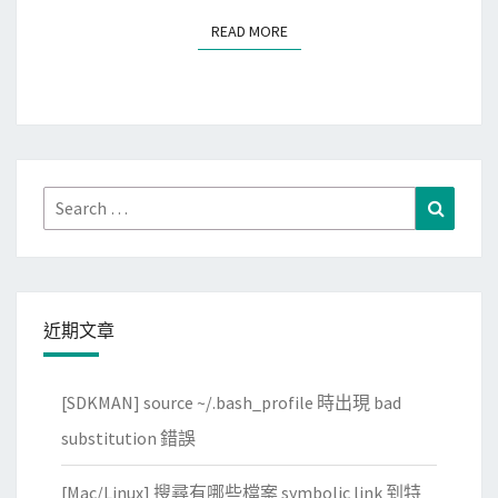
t
現
READ MORE
READ MORE
o
f
o
a
l
k
有
e
時
s
讀
Search
y
Search
不
for:
s
到
t
圖
e
片
m
近期文章
檔
d
的
衝
[SDKMAN] source ~/.bash_profile 時出現 bad
建
突
立
substitution 錯誤
日
[Mac/Linux] 搜尋有哪些檔案 symbolic link 到特
期