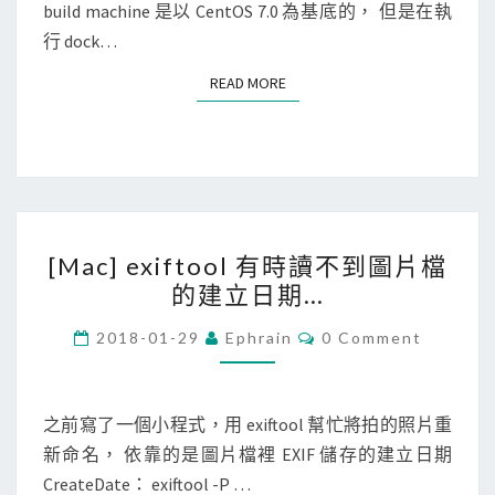
]
build machine 是以 CentOS 7.0 為基底的， 但是在執
排
S
建
行 dock…
除
立
特
READ MORE
READ MORE
D
定
o
檔
c
案
k
e
[
r
[Mac] exiftool 有時讀不到圖片檔
M
i
的建立日期…
a
m
c
C
a
2018-01-29
Ephrain
0 Comment
O
]
g
M
M
e
e
E
x
N
之前寫了一個小程式，用 exiftool 幫忙將拍的照片重
時
T
i
新命名， 依靠的是圖片檔裡 EXIF 儲存的建立日期
，
S
f
CreateDate： exiftool -P …
出