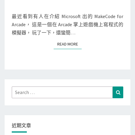
M
，
M
C
E
因
o
N
最近看到有人在介紹 Microsoft 出的 MakeCode for
為
T
d
Arcade， 這是一個在 Arcade 掌上遊戲機上寫程式的
S
憑
e
模擬器， 玩了一下，還蠻簡…
證
]
READ MORE
READ MORE
不
用
被
M
信
a
任
k
？
e
C
Search
Search
o
for:
d
e
f
近期文章
o