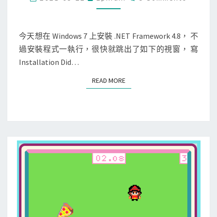
O
o
M
M
w
E
N
今天想在 Windows 7 上安裝 .NET Framework 4.8， 不
s
T
過安裝程式一執行，很快就跳出了如下的視窗， 寫
]
S
Installation Did…
W
i
READ MORE
READ MORE
n
d
o
w
s
7
上
安
裝
.