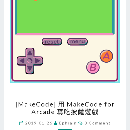
N
E
T
F
r
a
m
e
w
o
r
k
4
[
.
[MakeCode] 用 MakeCode for
M
Arcade 寫吃披薩遊戲
8
a
失
k
C
2019-01-26
Ephrain
0 Comment
敗
O
e