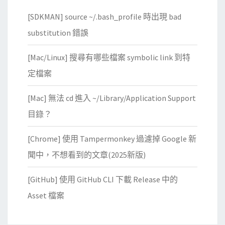
r
[SDKMAN] source ~/.bash_profile 時出現 bad
A
r
substitution 錯誤
c
[Mac/Linux] 搜尋有哪些檔案 symbolic link 到特
a
d
定檔案
e
[Mac] 無法 cd 進入 ~/Library/Application Support
寫
吃
目錄？
披
[Chrome] 使用 Tampermonkey 過濾掉 Google 新
薩
遊
聞中，不想看到的文章(2025新版)
戲
[GitHub] 使用 GitHub CLI 下載 Release 中的
Asset 檔案