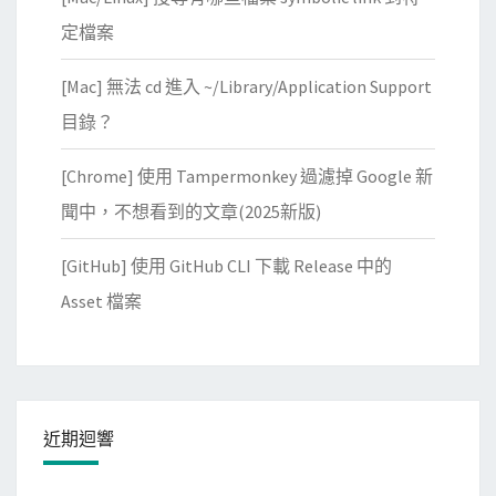
i
定檔案
f
y
[Mac] 無法 cd 進入 ~/Library/Application Support
p
目錄？
a
r
[Chrome] 使用 Tampermonkey 過濾掉 Google 新
t
聞中，不想看到的文章(2025新版)
i
t
[GitHub] 使用 GitHub CLI 下載 Release 中的
i
Asset 檔案
o
n
m
a
p
近期迴響
錯
誤