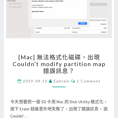
[
[Mac] 無法格式化磁碟，出現
M
Couldn’t modify partition map
a
錯誤訊息？
c
]
C
2019-09-12
Ephrain
1 Comment
O
無
M
M
法
E
N
今天想要把一張 SD 卡用 Mac 的 Disk Utility 格式化，
格
T
按下 Erase 鈕後意外地失敗了，出現了錯誤訊息， 說
式
S
Couldn’…
化