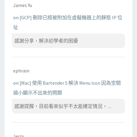
訊
James Yu
息
on
[GCP] 刪除已經被附加在虛擬機器上的靜態 IP 位
？
址
感謝分享，解決初學者的困擾
ephrain
on
[Mac] 使用 Bartender 5 解決 Menu icon 因為空間
過小顯示不出來的問題
感謝提醒，目前看來似乎不太能確定情況， ...
Jerry