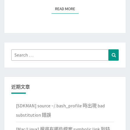
磁
READ MORE
READ MORE
碟
，
出
現
C
o
Search
Search
u
for:
l
d
n
近期文章
’
t
[SDKMAN] source ~/.bash_profile 時出現 bad
m
substitution 錯誤
o
d
[Mac/Linux] 搜尋有哪些檔案 symbolic link 到特