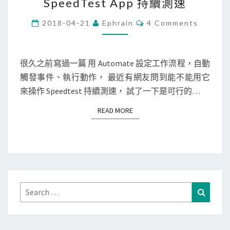
SpeedTest App 持續測速
n
d
C
2018-04-21
Ephrain
4 Comments
O
r
M
M
o
E
i
N
很久之前寫過一篇 用 Automate 設定工作流程，自動
T
d
觸發事件、執行動作， 最近有網友問到能不能用它
S
]
來操作 Speedtest 持續測速， 試了一下是可行的…
使
READ MORE
READ MORE
用
A
u
t
o
m
Search
Search
a
for:
t
e