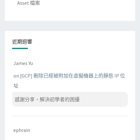
測
Asset 檔案
速
近期迴響
James Yu
on
[GCP] 刪除已經被附加在虛擬機器上的靜態 IP 位
址
感謝分享，解決初學者的困擾
ephrain