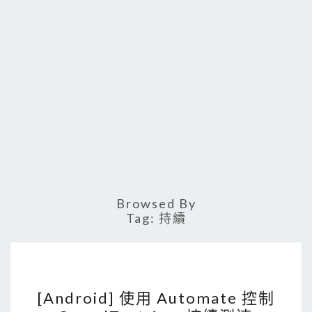
Browsed By
Tag:
持續
[
[Android] 使用 Automate 控制
A