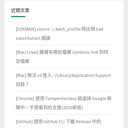
控
近期文章
制
S
[SDKMAN] source ~/.bash_profile 時出現 bad
p
e
substitution 錯誤
e
[Mac/Linux] 搜尋有哪些檔案 symbolic link 到特
d
T
定檔案
e
[Mac] 無法 cd 進入 ~/Library/Application Support
s
t
目錄？
A
[Chrome] 使用 Tampermonkey 過濾掉 Google 新
p
p
聞中，不想看到的文章(2025新版)
持
[GitHub] 使用 GitHub CLI 下載 Release 中的
續