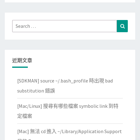
觸
m
控
e
板
Search
Search
S
上
for:
t
下
o
捲
r
動
e
近期文章
畫
，
面
自
[SDKMAN] source ~/.bash_profile 時出現 bad
，
動
突
substitution 錯誤
捲
然
到
[Mac/Linux] 搜尋有哪些檔案 symbolic link 到特
變
免
成
定檔案
費
捲
遊
[Mac] 無法 cd 進入 ~/Library/Application Support
動
戲