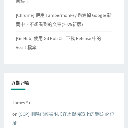
歷
目錄？
區
史
[Chrome] 使用 Tampermonkey 過濾掉 Google 新
命
令
聞中，不想看到的文章(2025新版)
？
[GitHub] 使用 GitHub CLI 下載 Release 中的
Asset 檔案
近期迴響
James Yu
on
[GCP] 刪除已經被附加在虛擬機器上的靜態 IP 位
址