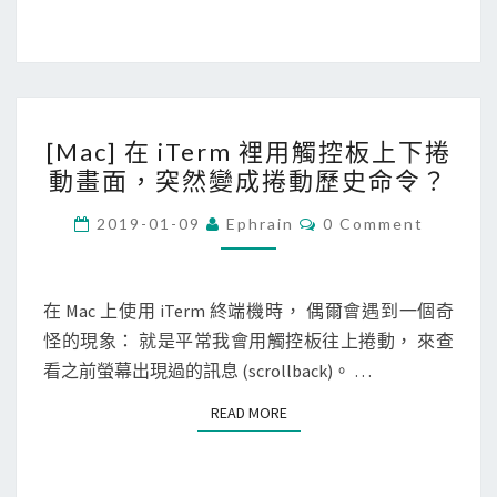
m
p
e
r
[
m
[Mac] 在 iTerm 裡用觸控板上下捲
M
o
動畫面，突然變成捲動歷史命令？
a
n
c
C
2019-01-09
Ephrain
0 Comment
k
O
]
e
M
M
在
y
E
i
N
在 Mac 上使用 iTerm 終端機時， 偶爾會遇到一個奇
在
T
T
怪的現象： 就是平常我會用觸控板往上捲動， 來查
S
E
e
看之前螢幕出現過的訊息 (scrollback)。 …
p
r
i
READ MORE
READ MORE
m
c
裡
G
用
a