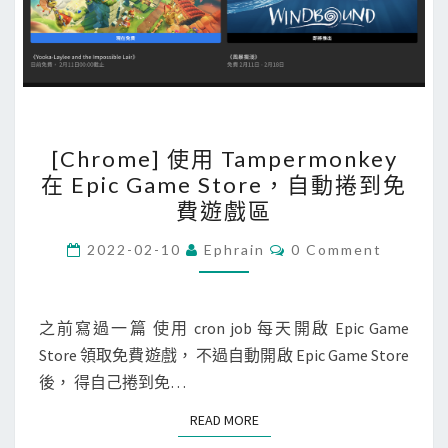
[
[Chrome] 使用 Tampermonkey
C
在 Epic Game Store，自動捲到免
h
費遊戲區
r
o
C
2022-02-10
Ephrain
0 Comment
O
m
M
M
e
E
N
之前寫過一篇 使用 cron job 每天開啟 Epic Game
]
T
Store 領取免費遊戲， 不過自動開啟 Epic Game Store
使
S
後， 得自己捲到免…
用
T
READ MORE
READ MORE
a