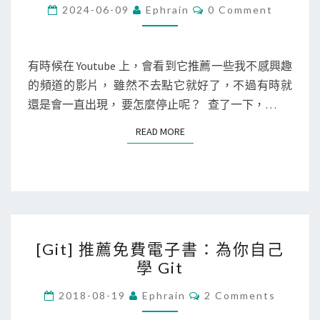
b
C
2024-06-09
Ephrain
0 Comment
O
]
M
M
避
E
免
N
有時候在 Youtube 上，會看到它推薦一些我不感興趣
T
特
的頻道的影片， 雖然不去點它就好了，不過有時就
S
定
還是會一直出現， 要怎麼停止呢？ 查了一下，…
Y
READ MORE
READ MORE
o
u
t
u
b
[
e
[Git] 推薦免費電子書：為你自己
G
頻
學 Git
i
道
t
C
出
2018-08-19
Ephrain
2 Comments
O
]
現
M