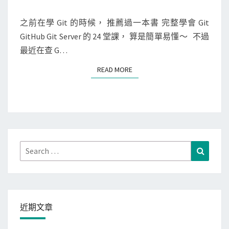
M
推
在
E
薦
N
之前在學 Git 的時候， 推薦過一本書 完整學會 Git
推
T
免
GitHub Git Server 的 24 堂課， 算是簡單易懂～ 不過
薦
S
費
最近在查 G…
影
電
片
READ MORE
READ MORE
子
中
書
：
為
你
自
Search
Search
己
for:
學
G
i
近期文章
t