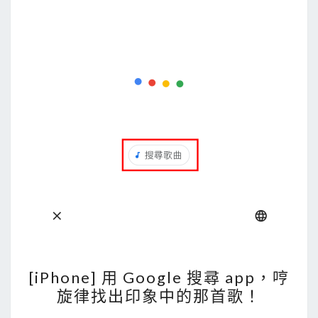
d
r
快
速
展
開
與
搜
尋
C
I
D
R
的
[
[iPhone] 用 Google 搜尋 app，哼
I
i
旋律找出印象中的那首歌！
P
P
範