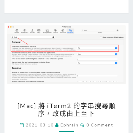
G
i
t
H
u
b
r
e
p
o
中
搜
尋
[
[Mac] 將 iTerm2 的字串搜尋順
特
M
序，改成由上至下
定
a
檔
c
C
2021-03-10
Ephrain
0 Comment
O
名
]