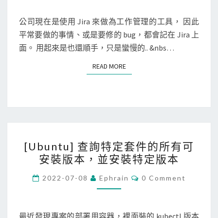
M
]
m
E
查
N
公司現在是使用 Jira 來做為工作管理的工具， 因此
b
T
詢
平常要做的事情、或是要修的 bug，都會記在 Jira 上
o
S
曾
面。 用起來是也還順手，只是蠻慢的.. &nbs…
l
經
i
READ MORE
READ MORE
經
c
手
l
過
i
，
n
且
k
[
包
到
[Ubuntu] 查詢特定套件的所有可
U
含
特
安裝版本，並安裝特定版本
b
特
定
u
C
定
2022-07-08
Ephrain
0 Comment
檔
O
n
關
M
案
M
t
鍵
E
u
N
最近發現專案的部署用容器，裡面裝的 kubectl 版本