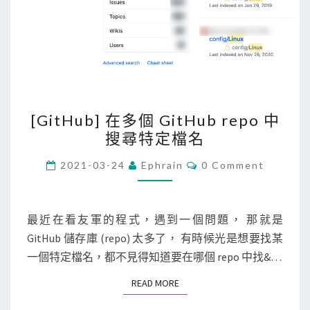
，
哼
旋
律
找
出
[
[GitHub] 在多個 GitHub repo 中
印
G
搜尋特定檔名
象
i
中
t
C
2021-03-24
Ephrain
0 Comment
O
的
H
M
M
那
u
E
首
b
N
最近在看友軍的程式，遇到一個問題， 那就是
T
歌
]
GitHub 儲存庫 (repo) 太多了， 有時候光是想要找某
S
！
在
一個特定檔名，都不見得知道要在哪個 repo 中找&…
多
READ MORE
READ MORE
個