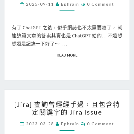
c
C
2025-09-11
Ephrain
0 Comment
O
/
M
M
L
E
i
N
有了 ChatGPT 之後，似乎網誌也不太需要寫了， 就
T
n
連這篇文章的答案其實也是 ChatGPT 給的… 不過想
S
u
想還是記錄一下好了～ …
x
READ MORE
READ MORE
]
搜
尋
有
哪
[
些
[Jira] 查詢曾經經手過，且包含特
J
檔
定關鍵字的 Jira Issue
i
案
r
C
s
2023-03-28
Ephrain
0 Comment
O
a
y
M