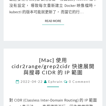
字
T
]
沒有設定， 導致每次重新建立 Docker 映像檔時，
的
S
查
kubectl 的版本可能就更新了， 而當它的行…
J
詢
i
READ MORE
READ MORE
特
r
定
a
套
I
件
s
的
s
[
所
u
[Mac] 使用
M
有
e
cidr2range/grep2cidr 快速展開
a
可
與搜尋 CIDR 的 IP 範圍
c
安
]
C
2022-04-22
Ephrain
0 Comment
裝
O
使
版
M
M
用
本
E
N
對 CIDR (Classless Inter-Domain Routing) 的 IP 範圍
c
，
T