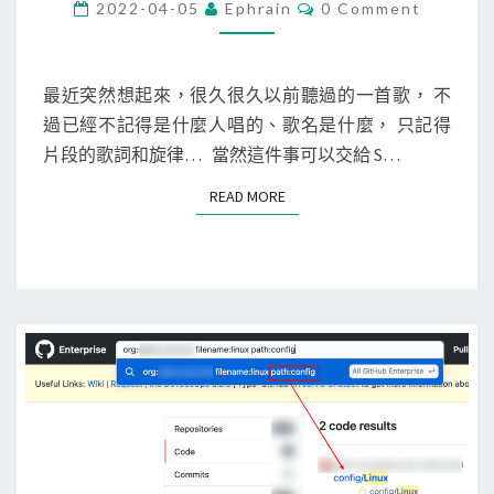
h
C
2022-04-05
Ephrain
0 Comment
O
圍
o
M
M
n
E
e
N
最近突然想起來，很久很久以前聽過的一首歌， 不
T
]
過已經不記得是什麼人唱的、歌名是什麼， 只記得
S
用
片段的歌詞和旋律… 當然這件事可以交給 S…
G
READ MORE
READ MORE
o
o
g
l
e
搜
尋
a
p
p