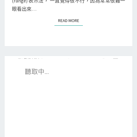
(range) 表示法， 一直覺得很不行，因為常常很難一
i
S
並
眼看出來…
d
安
r
裝
READ MORE
READ MORE
2
特
r
定
a
版
n
本
g
e
/
g
r
e
p
2
c
i