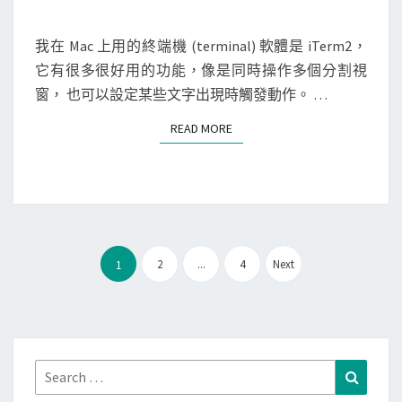
M
M
將
E
i
N
我在 Mac 上用的終端機 (terminal) 軟體是 iTerm2，
T
T
它有很多很好用的功能，像是同時操作多個分割視
S
e
窗， 也可以設定某些文字出現時觸發動作。 …
r
READ MORE
READ MORE
m
2
的
字
串
文
搜
2
...
4
Next
1
章
尋
分
順
頁
序
，
Search
Search
改
for: