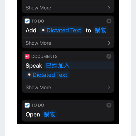
字
檔
全
部
內
容