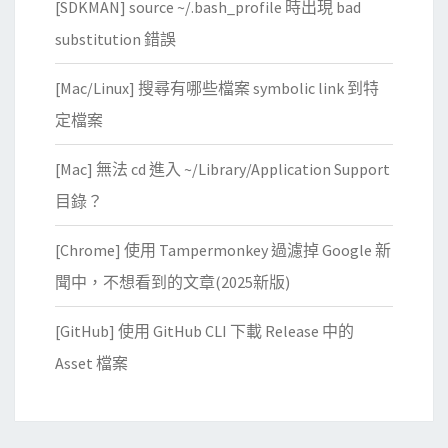
[SDKMAN] source ~/.bash_profile 時出現 bad
速
唸
分
substitution 錯誤
」
享
出
[Mac/Linux] 搜尋有哪些檔案 symbolic link 到特
文
來
字
定檔案
！
資
[Mac] 無法 cd 進入 ~/Library/Application Support
料
目錄？
[Chrome] 使用 Tampermonkey 過濾掉 Google 新
聞中，不想看到的文章(2025新版)
[GitHub] 使用 GitHub CLI 下載 Release 中的
Asset 檔案