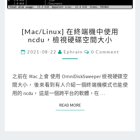
D
C
o
R
中
辨
[
[Mac/Linux] 在終端機中使用
識
M
ncdu，檢視硬碟空間大小
圖
a
片
c
C
2021-08-22
Ephrain
0 Comment
O
中
/
M
M
的
L
E
文
i
N
之前在 Mac 上會 使用 OmniDiskSweeper 檢視硬碟空
T
字
n
間大小， 後來看到有人介紹一個終端機模式也能使
S
u
用的 ncdu， 這是一個跨平台的軟體，在 …
x
READ MORE
READ MORE
]
在
終
端