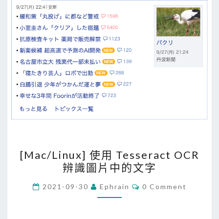
o
r
t
c
u
t
s
捷
徑
A
p
[
[Mac/Linux] 使用 Tesseract OCR
p
M
辨識圖片中的文字
，
a
將
c
C
2021-09-30
Ephrain
0 Comment
O
語
/
M
M
音
L
E