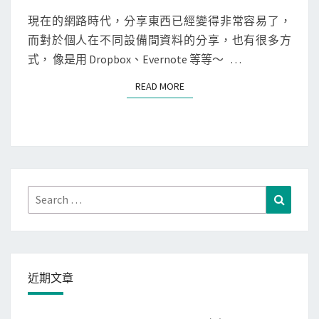
利
u
E
用
N
現在的網路時代，分享東西已經變得非常容易了，
t
T
c
而對於個人在不同設備間資料的分享，也有很多方
L
S
l
式， 像是用 Dropbox、Evernote 等等～ …
o
1
u
READ MORE
READ MORE
p
d
.
功
n
能
e
，
t
把
網
P
Search
Search
路
D
for:
剪
F
貼
的
簿
內
近期文章
，
容
快
「