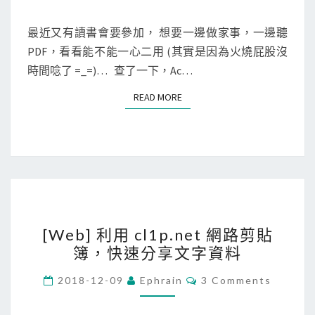
M
a
E
N
最近又有讀書會要參加， 想要一邊做家事，一邊聽
t
T
PDF，看看能不能一心二用 (其實是因為火燒屁股沒
R
S
時間唸了 =_=)… 查了一下，Ac…
e
a
READ MORE
READ MORE
d
e
r
]
使
用
[
R
[Web] 利用 cl1p.net 網路剪貼
W
e
簿，快速分享文字資料
e
a
b
C
d
2018-12-09
Ephrain
3 Comments
O
]
O
M
M