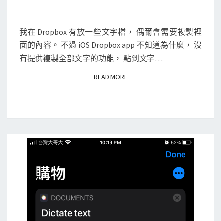
p
p
，
我在 Dropbox 有放一些文字檔， 偶爾會需要複製裡
快
面的內容。 不過 iOS Dropbox app 不知道為什麼， 沒
速
有提供複製全部文字的功能， 點到文字…
複
READ MORE
READ MORE
製
D
r
o
p
b
o
x
裡
的
文