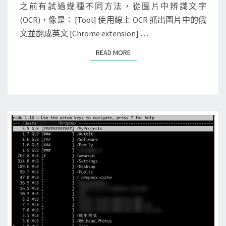
轉
i
N
之前有試過幾種不同方法，從圖片中辨識文字
T
文
n
(OCR)，像是： [Tool] 使用線上 OCR 抓出圖片中的俄
S
字
u
文並翻成英文 [Chrome extension] …
，
x
READ MORE
READ MORE
存
]
入
使
M
用
i
T
c
e
r
s
o
s
s
e
o
r
f
a
t
c
T
t
o
O