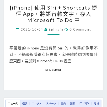
[
[iPhone] 使用 Siri + Shortcuts 捷
i
徑 App，將語音轉文字，存入
P
Microsoft To Do 中
h
o
C
2021-10-04
Ephrain
0 Comment
O
n
M
M
e
E
N
平常我的 iPhone 是沒有開 Siri 的，覺得好像用不
]
T
到。 不過最近覺得有個需求， 就是臨時想到要買什
使
S
麼東西，要加到 Microsoft To-Do 裡面…
用
S
READ MORE
READ MORE
i
r
i
+
S
h