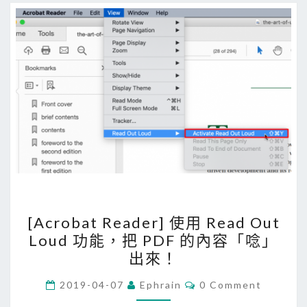
機
中
使
用
n
c
d
u
，
檢
視
[
硬
[Acrobat Reader] 使用 Read Out
A
碟
Loud 功能，把 PDF 的內容「唸」
c
空
出來！
r
間
o
C
大
2019-04-07
Ephrain
0 Comment
O
b
小
M